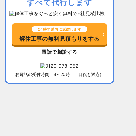
すべて代行します
24時間以内に返信します
解体工事の無料見積もりをする
電話で相談する
お電話の受付時間 8～20時（土日祝も対応）
千葉県習志野市
所在地
福岡県北九
木造平屋建て52坪
建物
木造2階建て
136万5,000円
解体費用
128万円
10日間
工事期間
13日間