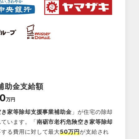
補助金支給額
0
万円
空き家等除却支援事業補助金
」が住宅の除却
れています。「
南砺市老朽危険空き家等除却
要する費用に対して最大
50万円
が支給され