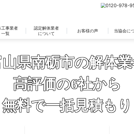
体工事業者
認定解体業者
お客様の声
当協会に
一覧
について
富山県南砺市の解体業
高評価の6社から
無料で一括見積もり
補助金の申請サポートも無料対応