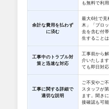
も無料で利
最大6社で見
余計な費用を払わず
木」「ブロ
に済む
去を含む付
生すること
工事前から
工事中のトラブル対
介いたしま
策と迅速な対応
ても即日対
ご不安やご
工事に関する詳細で
スタッフが第
適切な説明
ます。聞き
接確認も可