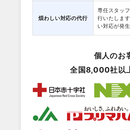
専任スタッ
煩わしい対応の代行
行いたしま
い対応が発
個人のお
全国8,000社