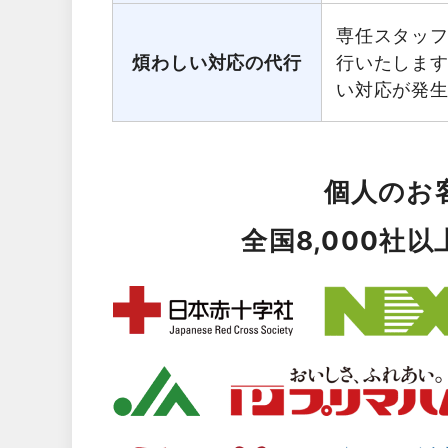
専任スタッ
煩わしい対応の代行
行いたしま
い対応が発
個人のお
全国8,000社