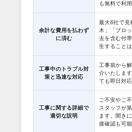
も無料で利
最大6社で見
余計な費用を払わず
木」「ブロ
に済む
去を含む付
生すること
工事前から
工事中のトラブル対
介いたしま
策と迅速な対応
ても即日対
ご不安やご
工事に関する詳細で
スタッフが第
適切な説明
ます。聞き
接確認も可