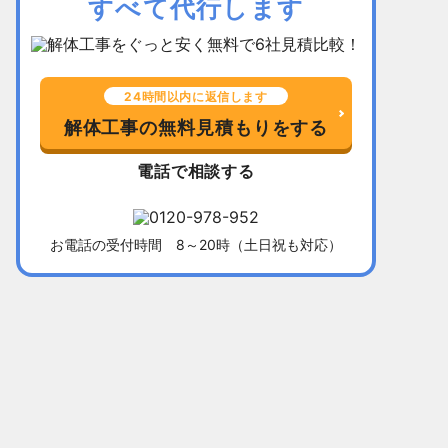
すべて代行します
24時間以内に返信します
解体工事の無料見積もりをする
電話で相談する
お電話の受付時間 8～20時（土日祝も対応）
千葉県習志野市
所在地
福岡県北九
木造平屋建て52坪
建物
木造2階建て
136万5,000円
解体費用
128万円
10日間
工事期間
13日間