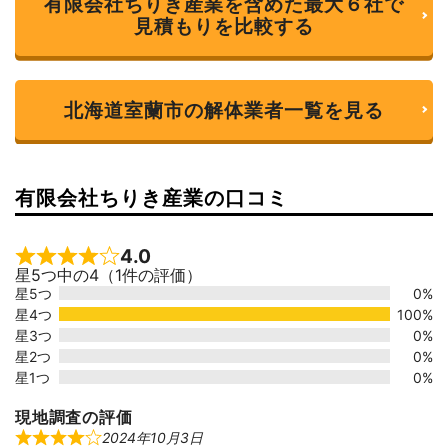
有限会社ちりき産業を含めた最大６社で
見積もりを比較する
北海道室蘭市の解体業者一覧を見る
有限会社ちりき産業の口コミ
4.0
Rated 4 out of 5
星5つ中の4（1件の評価）
星5つ
0%
星4つ
100%
星3つ
0%
星2つ
0%
星1つ
0%
現地調査の評価
2024年10月3日
R