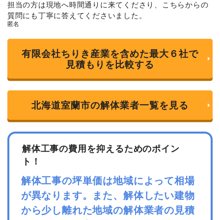
担当の方は現地へ時間通りに来てくださり、こちらからの
a
t
質問にも丁寧に答えてくださいました。
e
匿名
d
4
o
u
有限会社ちりき産業を含めた最大６社で
t
o
見積もりを比較する
f
5
北海道室蘭市の解体業者一覧を見る
解体工事の費用を抑えるためのポイン
ト！
解体工事の坪単価は地域によって相場
が異なります。また、解体したい建物
から少し離れた地域の解体業者の見積