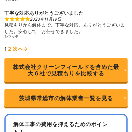
丁寧な対応ありがとうございました
2023年11月19日
R
見積もりから解体まで、丁寧な対応、ありがとうございま
a
t
した。安心して、お任せできました。
e
シマッチ
d
5
o
Page
Page
1
2
次へ→
Site
u
t
o
Reviews
f
株式会社クリーンフィールドを含めた最
5
navigation
大６社で見積もりを比較する
茨城県常総市の解体業者一覧を見る
解体工事の費用を抑えるためのポイン
ト！