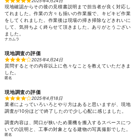
2025年4月24日
R
現地確認からその後の見積書説明まで担当者が良く対応し
a
t
てれました。作業の方々も揃いの作業服で、キビキビ作業
e
d
をしてくれました。作業後は現場の掃き掃除などきれいに
5
して、気持ちよく終らせて頂きました。ありがとうござい
o
u
ました。
t
ナカムラ
o
f
5
現地調査の評価
2025年4月24日
R
質問するとその内容以上に色々なことを教えていただきま
a
t
した。
e
匿名
d
4
o
u
現地調査の評価
t
2025年4月18日
R
o
業者によっていろいろとやり方はあると思いますが、現地
a
f
t
5
調査が10分ほどで終了したので少し心配に感じました。
e
d
4
調査内容は、間口が狭いため重機を搬入するスペースにつ
o
いての説明と、工事の対象となる建物の写真撮影でした。
u
t
匿名