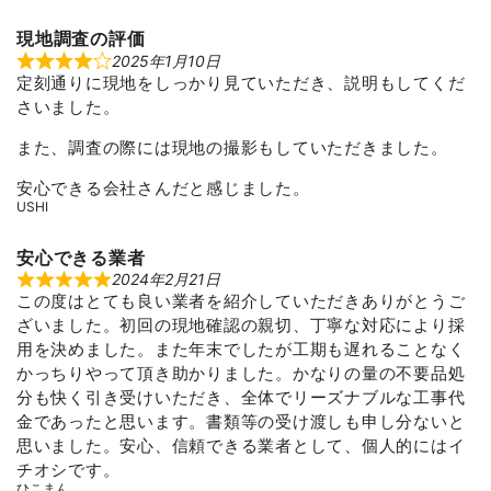
o
f
5
現地調査の評価
2025年1月10日
R
定刻通りに現地をしっかり見ていただき、説明もしてくだ
a
t
さいました。
e
d
4
また、調査の際には現地の撮影もしていただきました。
o
u
安心できる会社さんだと感じました。
t
o
USHI
f
5
安心できる業者
2024年2月21日
R
この度はとても良い業者を紹介していただきありがとうご
a
t
ざいました。初回の現地確認の親切、丁寧な対応により採
e
d
用を決めました。また年末でしたが工期も遅れることなく
5
かっちりやって頂き助かりました。かなりの量の不要品処
o
u
分も快く引き受けいただき、全体でリーズナブルな工事代
t
金であったと思います。書類等の受け渡しも申し分ないと
o
f
思いました。安心、信頼できる業者として、個人的にはイ
5
チオシです。
ひこまん