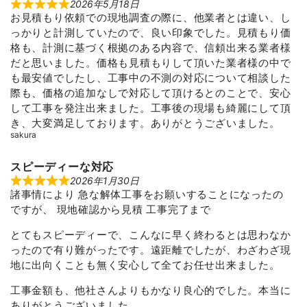
2026年5月18日
R
お見積もり依頼での現地調査の際に、他業者とは違い、し
a
t
っかりと計測していたので、良い印象でした。見積もり価
e
d
格も、計測に基づく根拠のある内容で、信頼出来る業者様
5
だと思いました。価格も見積もりして頂いた業者様の中で
o
u
も最安値でしたし、工事中の不測の対応について相談した
t
際も、価格の追加なしで対応して頂けるとのことで、安心
o
f
して工事を発注出来ました。工事後の現場も綺麗にして頂
5
き、大変満足しております。ありがとうございました。
sakura
スピーディーな対応
2026年1月30日
R
諸事情により 急な解体工事をお願いすることになったの
a
t
ですが、 現地確認から見積 工事完了まで
e
d
5
とてもスピーディーで、こんなに早く終わるとは思わなか
o
ったので有り難がったです。遠距離でしたが、わざわざ現
u
t
地に出向くことも無く安心して全てお任せ出来ました。
o
f
工事金額も、他社さんよりもかなり良心的でした。本当に
5
ありがとうございました。