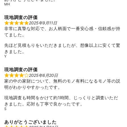
MH
現地調査の評価
2025年9月11日
R
非常に真摯な対応で、お人柄面で一番安心感・信頼感が持
a
t
てました。
e
d
5
先ほど見積もりをいただきましたが、想像以上に安くて驚
o
きました。
u
t
Y
o
f
5
現地調査の評価
2025年6月20日
R
家の中の家財について、無料のモノ有料になるモノ等の説
a
t
明がわかりやすかったです。
e
d
4
現地調査も時間をかけて約1時間、じっくりと調査いただ
o
きました。応対も丁寧で良かったです。
u
t
S
o
f
5
ありがとうございました