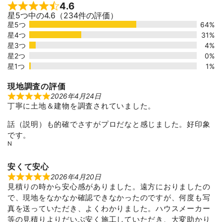
4.6
Rated 4.6 out of 5
星5つ中の4.6（234件の評価）
星5つ
64%
星4つ
31%
星3つ
4%
星2つ
0%
星1つ
1%
現地調査の評価
2026年4月24日
R
丁寧に土地＆建物を調査されていました。
a
t
e
話（説明）も的確でさすがプロだなと感じました。好印象
d
5
です。
o
N
u
t
o
安くて安心
f
5
2026年4月20日
R
見積りの時から安心感がありました。遠方におりましたの
a
t
で、現地をなかなか確認できなかったのですが、何度も写
e
d
真を送っていただき、よくわかりました。ハウスメーカー
5
等の見積りよりだいぶ安く施工していただき、大変助かり
o