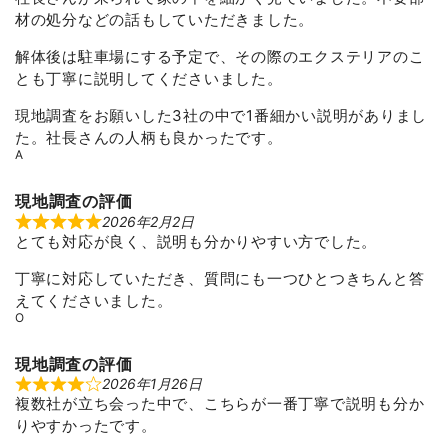
t
材の処分などの話もしていただきました。
e
d
5
解体後は駐車場にする予定で、その際のエクステリアのこ
o
とも丁寧に説明してくださいました。
u
t
o
現地調査をお願いした3社の中で1番細かい説明がありまし
f
た。社長さんの人柄も良かったです。
5
A
現地調査の評価
2026年2月2日
R
とても対応が良く、説明も分かりやすい方でした。
a
t
e
丁寧に対応していただき、質問にも一つひとつきちんと答
d
5
えてくださいました。
o
O
u
t
o
現地調査の評価
f
5
2026年1月26日
R
複数社が立ち会った中で、こちらが一番丁寧で説明も分か
a
t
りやすかったです。
e
d