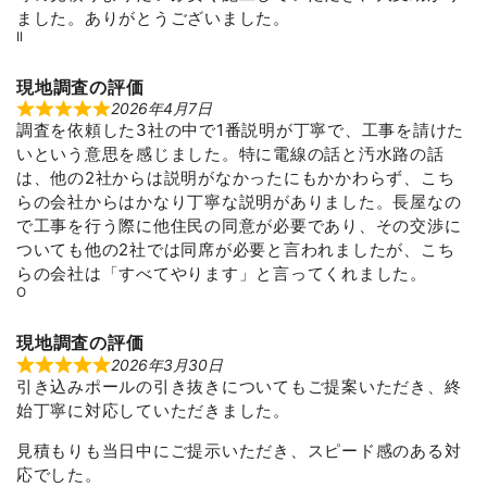
u
ました。ありがとうございました。
t
II
o
f
5
現地調査の評価
2026年4月7日
R
調査を依頼した3社の中で1番説明が丁寧で、工事を請けた
a
t
いという意思を感じました。特に電線の話と汚水路の話
e
d
は、他の2社からは説明がなかったにもかかわらず、こち
5
らの会社からはかなり丁寧な説明がありました。長屋なの
o
u
で工事を行う際に他住民の同意が必要であり、その交渉に
t
ついても他の2社では同席が必要と言われましたが、こち
o
f
らの会社は「すべてやります」と言ってくれました。
5
O
現地調査の評価
2026年3月30日
R
引き込みポールの引き抜きについてもご提案いただき、終
a
t
始丁寧に対応していただきました。
e
d
5
見積もりも当日中にご提示いただき、スピード感のある対
o
応でした。
u