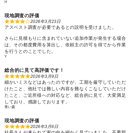
t
H
o
f
5
現地調査の評価
2026年3月23日
R
アスベスト調査が必要であるとの説明を受けました。
a
t
e
さらに見積もりに含まれていない追加作業が発生する場合
d
4
は、その都度費用を算出し、依頼主の許可を得てから作業
o
を行うとのことでした。
u
t
Y
o
f
5
総合的に見て高評価です！
2026年3月9日
R
細かいミスなどはあったのですが、工期を厳守していただ
a
t
けたこと、他社では難しい内容を難なくこなしていただけ
e
d
たこと、ご近所様への対応など、総合的に見て、大変満足
5
しており、感謝しております。
o
u
青い森
t
o
f
現地調査の評価
5
2026年3月6日
R
社長さんが来られて家の中を細かく見ていました。不要部
a