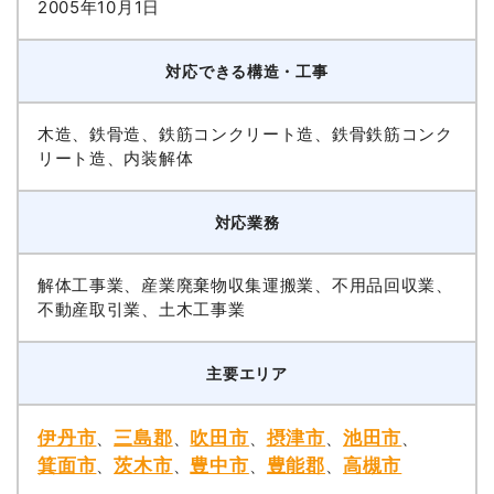
2005年10月1日
対応できる構造・工事
木造、鉄骨造、鉄筋コンクリート造、鉄骨鉄筋コンク
リート造、内装解体
対応業務
解体工事業、産業廃棄物収集運搬業、不用品回収業、
不動産取引業、土木工事業
主要エリア
伊丹市
三島郡
吹田市
摂津市
池田市
、
、
、
、
、
箕面市
茨木市
豊中市
豊能郡
高槻市
、
、
、
、