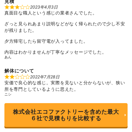
見積
2023年4月3日
R
真面目な職人という感じの業者さんでした。
a
t
e
ざっと見られあまり説明などがなく帰られたので少し不安
d
3
が残りました。
o
u
夕方帰宅したら留守電が入ってました。
t
o
f
内容はわかりませんが丁寧なメッセージでした。
5
あん
解体について
2022年7月28日
R
安価で良心的な感じ。実際を見ないと分からないが、狭い
a
t
所を専門としているように思えた。
e
ニシ
d
2
o
u
株式会社エコファクトリーを含めた最大
t
o
６社で見積もりを比較する
f
5