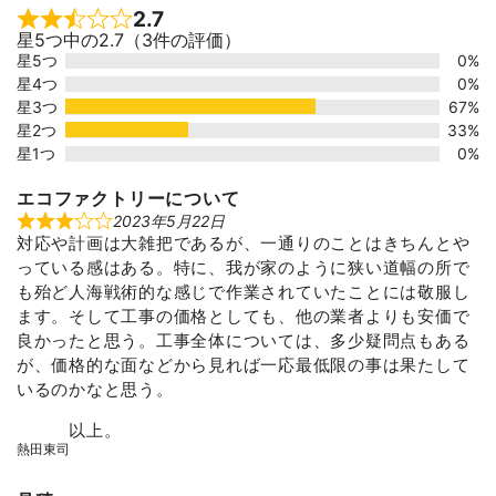
2.7
Rated 2.7 out of 5
星5つ中の2.7（3件の評価）
星5つ
0%
星4つ
0%
星3つ
67%
星2つ
33%
星1つ
0%
エコファクトリーについて
2023年5月22日
R
対応や計画は大雑把であるが、一通りのことはきちんとや
a
t
っている感はある。特に、我が家のように狭い道幅の所で
e
d
も殆ど人海戦術的な感じで作業されていたことには敬服し
3
ます。そして工事の価格としても、他の業者よりも安価で
o
u
良かったと思う。工事全体については、多少疑問点もある
t
が、価格的な面などから見れば一応最低限の事は果たして
o
f
いるのかなと思う。
5
以上。
熱田東司