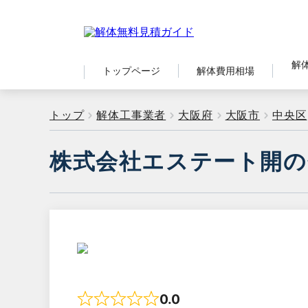
解
トップページ
解体費用相場
トップ
解体工事業者
大阪府
大阪市
中央区
株式会社エステート開の
0.0
Rated 0 out of 5