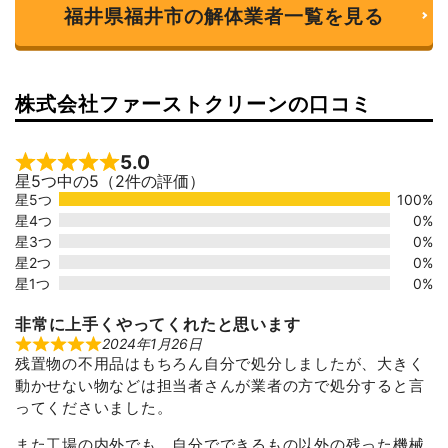
福井県福井市の解体業者一覧を見る
株式会社ファーストクリーンの口コミ
5.0
Rated 5 out of 5
星5つ中の5（2件の評価）
星5つ
100%
星4つ
0%
星3つ
0%
星2つ
0%
星1つ
0%
非常に上手くやってくれたと思います
2024年1月26日
R
残置物の不用品はもちろん自分で処分しましたが、大きく
a
t
動かせない物などは担当者さんが業者の方で処分すると言
e
d
ってくださいました。
5
o
また工場の内外でも、自分でできるもの以外の残った機械
u