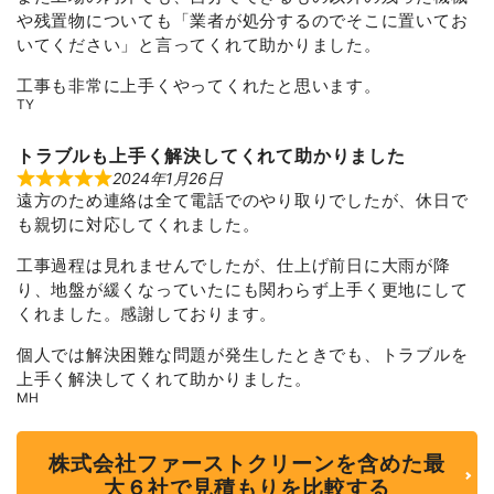
t
や残置物についても「業者が処分するのでそこに置いてお
o
いてください」と言ってくれて助かりました。
f
5
工事も非常に上手くやってくれたと思います。
TY
トラブルも上手く解決してくれて助かりました
2024年1月26日
R
遠方のため連絡は全て電話でのやり取りでしたが、休日で
a
t
も親切に対応してくれました。
e
d
5
工事過程は見れませんでしたが、仕上げ前日に大雨が降
o
り、地盤が緩くなっていたにも関わらず上手く更地にして
u
t
くれました。感謝しております。
o
f
個人では解決困難な問題が発生したときでも、トラブルを
5
上手く解決してくれて助かりました。
MH
株式会社ファーストクリーンを含めた最
大６社で見積もりを比較する