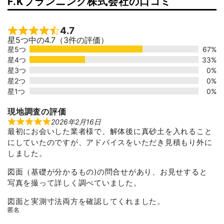
F.Kプランニング株式会社の口コミ
4.7
Rated 4.7 out of 5
星5つ中の4.7（3件の評価）
星5つ
67%
星4つ
33%
星3つ
0%
星2つ
0%
星1つ
0%
現地調査の評価
2026年2月16日
R
最初にお会いした業者様で、解体後に真砂土を入れること
a
t
にしていたのですが、アドバイスをいただき見積もり外に
e
d
しました。
5
o
図面（基礎が分かるもの)の問合せがあり、お見せすると
u
t
写真を撮って詳しく調べていました。
o
f
図面と実測寸法両方を確認してくれました。
5
匿名