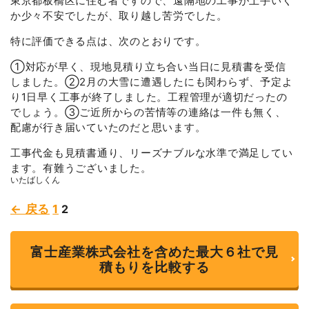
東京都板橋区に住む者ですので、遠隔地の工事が上手いく
d
5
か少々不安でしたが、取り越し苦労でした。
o
u
特に評価できる点は、次のとおりです。
t
o
f
➀対応が早く、現地見積り立ち合い当日に見積書を受信
5
しました。②2月の大雪に遭遇したにも関わらず、予定よ
り1日早く工事が終了しました。工程管理が適切だったの
でしょう。③ご近所からの苦情等の連絡は一件も無く、
配慮が行き届いていたのだと思います。
工事代金も見積書通り、リーズナブルな水準で満足してい
ます。有難うございました。
いたばしくん
Page
Page
← 戻る
1
2
Site
Reviews
富士産業株式会社を含めた最大６社で見
navigation
積もりを比較する