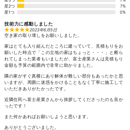
星2つ
7%
星1つ
0%
技術力に感動しました
2023年6月5日
R
空き家の取り壊しをお願いしました。
a
t
e
家はとても入り組んだところに建っていて、見積もりをお
d
5
願いした時点で「この立地の家はちょっと・・・」と断ら
o
れてしまった業者もいましたが、富士産業さんは見積もり
u
t
金額も予算の範囲内で非常に助かりました。
o
f
隣の家がすぐ真横にあり解体が難しい部分もあったかと思
5
いますが、周囲に迷惑をかけることもなく丁寧に施工して
いただきありがたかったです。
近隣住民へ富士産業さんから挨拶してくださったのも良か
ったです！
また何かあればお願いしようと思います。
ありがとうございました。