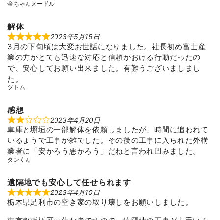
金ちゃんヌードル
解体
2023年5月15日
R
3月の下旬頃は大変お世話になりました。社長初め富士産
a
t
業の方がとても迅速な対応と信頼がおける行動だったの
e
d
で、安心してお願い出来ました。有難うございましまし
5
た。
o
u
ツトム
t
o
f
感想
5
2023年4月20日
R
車庫と塀垣の一部解体を依頼しましたが、時間に追われて
a
t
いるようで工事が雑でした。その後の工事に入られた外構
e
d
業者に「安かろう悪かろう」だねと言われ凹みました。
2
タンくん
o
u
t
遠隔地でも安心して任せられます
o
f
2023年4月10日
R
5
栃木県足利市の空き家の取り壊しをお願いしました。
a
t
e