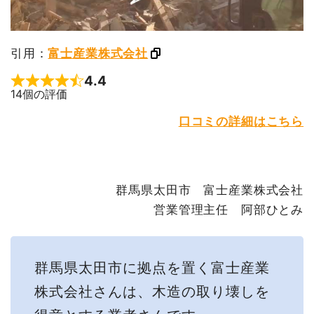
引用：
富士産業株式会社
4.4
Rated 4.4 out of 5
14個の評価
口コミの詳細はこちら
群馬県太田市 富士産業株式会社
​営業管理主任 阿部ひとみ
群馬県太田市に拠点を置く富士産業
株式会社さんは、木造の取り壊しを