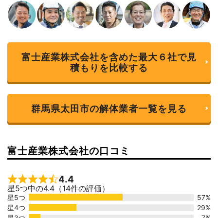
富士産業株式会社を含めた最大６社で見
積もりを比較する
群馬県太田市の解体業者一覧を見る
富士産業株式会社の口コミ
4.4
Rated 4.4 out of 5
星5つ中の4.4（14件の評価）
星5つ
57%
星4つ
29%
星3つ
7%