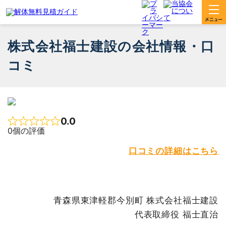
株式会社福士建設の会社情報・口
コミ
0.0
Rated 0 out of 5
0個の評価
口コミの詳細はこちら
青森県東津軽郡今別町 株式会社福士建設
代表取締役 福士直治