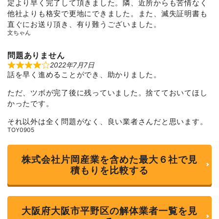
定より早く完了して頂きました。隣、近所からも苦情なく
e
d
他社よりも格安で更地にできました。また、滅失証明書も
5
直ぐにお送り頂き、有り難うございました。
o
u
文ちゃん
t
o
f
問題ありません
5
2022年7月7日
R
話を早く進めることができ、助かりました。
a
t
e
ただ、ツボが完了後に残っていました。捨てておいてほし
d
4
かったです。
o
u
それ以外は全く問題がなく、良い業者さんだと思います。
t
o
TOY0905
f
5
株式会社片岡産業を含めた最大６社で見
積もりを比較する
大阪府大阪市平野区の解体業者一覧を見