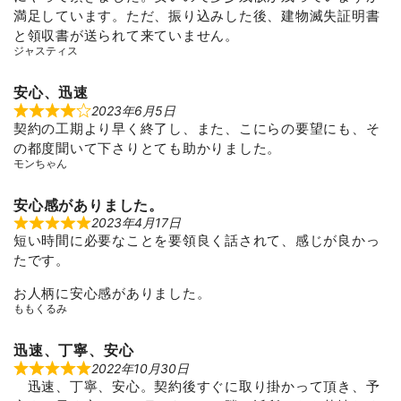
3
満足しています。ただ、振り込みした後、建物滅失証明書
o
u
と領収書が送られて来ていません。
t
ジャスティス
o
f
5
安心、迅速
2023年6月5日
R
契約の工期より早く終了し、また、こにらの要望にも、そ
a
t
の都度聞いて下さりとても助かりました。
e
モンちゃん
d
4
o
u
安心感がありました。
t
2023年4月17日
R
o
短い時間に必要なことを要領良く話されて、感じが良かっ
a
f
t
5
たです。
e
d
5
お人柄に安心感がありました。
o
ももくるみ
u
t
o
迅速、丁寧、安心
f
5
2022年10月30日
R
迅速、丁寧、安心。契約後すぐに取り掛かって頂き、予
a
t