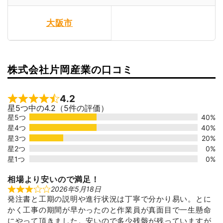
大阪市
株式会社片岡産業の口コミ
4.2
Rated 4.2 out of 5
星5つ中の4.2（5件の評価）
星5つ
40%
星4つ
40%
星3つ
20%
星2つ
0%
星1つ
0%
相場より安いので満足！
2026年5月18日
R
発注書と工期の説明や進行状況は丁寧で分かり易い。とに
a
t
かく工事の期間が早かったのと作業員が真面目で一生懸命
e
d
にやって頂きました。安いので多少残骸が残っていますが