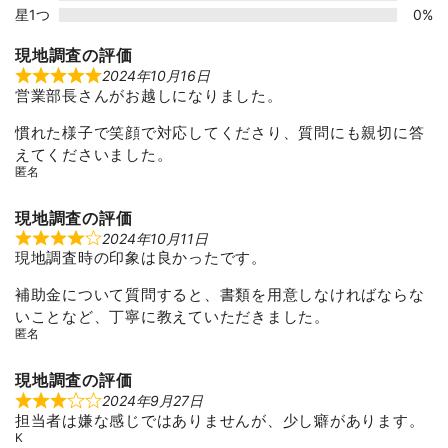
星1つ
0%
現地調査の評価
2024年10月16日
R
営業部長さんがお越しになりました。
a
t
e
慣れた様子で笑顔で対応してくださり、質問にも親切に答
d
5
えてくださいました。
o
匿名
u
t
o
現地調査の評価
f
5
2024年10月11日
R
現地調査時の印象は良かったです。
a
t
e
補助金について質問すると、書類を用意しなければならな
d
4
いことなど、丁寧に教えていただきました。
o
匿名
u
t
o
現地調査の評価
f
5
2024年9月27日
R
担当者は嫌な感じではありませんが、少し癖があります。
a
t
K