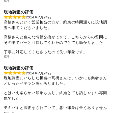
匿名
5
現地調査の評価
2024年7月24日
R
髙橋さんという営業担当の方が、約束の時間通りに現地調
a
t
査へ来てくださいました。
e
d
5
髙橋さんと色んな情報交換ができて、こちらからの質問に
o
その場でパッと回答してくれたのでとても助かりました。
u
t
o
丁寧に対応してくださったので良い印象です。
f
匿名
5
現地調査の評価
2024年7月24日
R
現地調査にいらした担当の髙橋さんは、いかにも業者さん
a
t
といったベテラン感がありました。
e
d
5
とはいえ柔らかい印象もあり、終始とても話しやすい雰囲
o
気でした。
u
t
o
テキパキと調査をされていて、悪い印象は全くありません
f