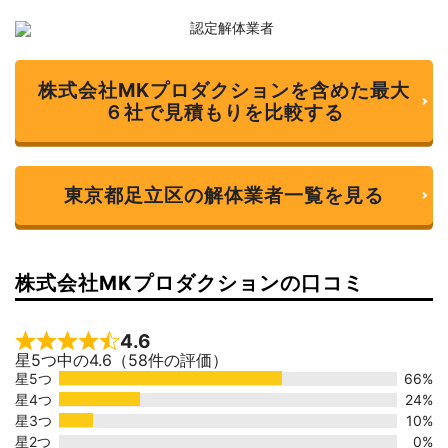
株式会社MKプロダクションを含めた最大
６社で見積もりを比較する
東京都足立区の解体業者一覧を見る
株式会社MKプロダクションの口コミ
4.6
Rated 4.6 out of 5
星5つ中の4.6（58件の評価）
星5つ
66%
星4つ
24%
星3つ
10%
星2つ
0%