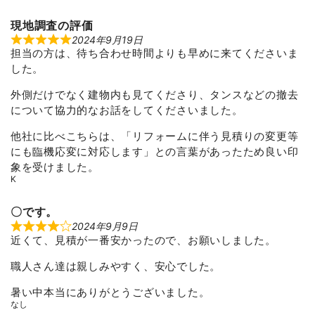
e
d
3
現地調査の評価
o
u
2024年9月19日
R
t
担当の方は、待ち合わせ時間よりも早めに来てくださいま
a
o
t
した。
f
e
5
d
5
外側だけでなく建物内も見てくださり、タンスなどの撤去
o
について協力的なお話をしてくださいました。
u
t
o
他社に比べこちらは、「リフォームに伴う見積りの変更等
f
にも臨機応変に対応します」との言葉があったため良い印
5
象を受けました。
K
〇です。
2024年9月9日
R
近くて、見積が一番安かったので、お願いしました。
a
t
e
職人さん達は親しみやすく、安心でした。
d
4
o
暑い中本当にありがとうございました。
u
なし
t