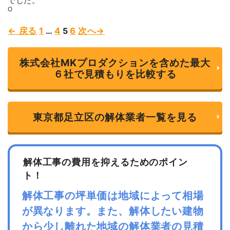
でした。
5
O
Page
Page
Page
Page
← 戻る
1
…
4
5
6
次へ→
Site
Reviews
株式会社MKプロダクションを含めた最大
navigation
６社で見積もりを比較する
東京都足立区の解体業者一覧を見る
解体工事の費用を抑えるためのポイン
ト！
解体工事の坪単価は地域によって相場
が異なります。また、解体したい建物
から少し離れた地域の解体業者の見積