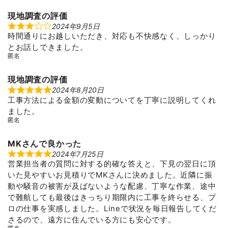
o
f
現地調査の評価
5
2024年9月5日
R
時間通りにお越しいただき、対応も不快感なく、しっかり
a
t
とお話しできました。
e
匿名
d
3
o
u
現地調査の評価
t
2024年8月20日
R
o
工事方法による金額の変動についてを丁寧に説明してくれ
a
f
t
5
ました。
e
匿名
d
5
o
u
MKさんで良かった
t
2024年7月25日
R
o
営業担当者の質問に対する的確な答えと、下見の翌日に頂
a
f
t
5
いた見やすいお見積りでMKさんに決めました。近隣に振
e
d
動や騒音の被害が及ばないような配慮、丁寧な作業、途中
5
で難航しても最後はきっちり期限内に工事を終らせる、プ
o
u
ロの仕事を実感しました。Lineで状況を毎日報告してくだ
t
さるので、遠方に住んでいる方にも安心です。
o
f