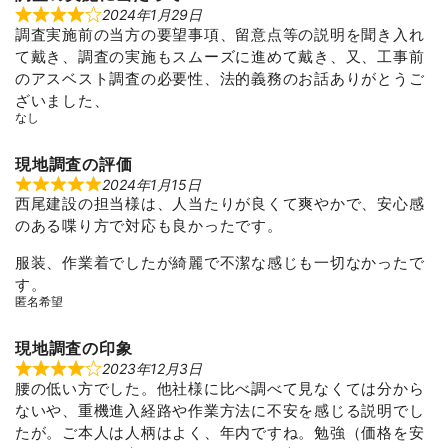
2024年1月29日
R
調査実施前の当方の要望事項、留意点等の説明を聞き入れ
a
t
て戴き、調査の実施もスムーズに進めて戴き、又、工事前
e
d
のアスベスト調査の必要性、法的義務のお話ありがとうご
4
ざいました、
o
u
なし
t
o
f
現地調査の評価
5
2024年1月15日
R
西尾建設の担当様は、人当たりが良くて爽やかで、安心感
a
t
のある喋り方で対応も良かったです。
e
d
5
服装、作業着でしたが綺麗で不潔な感じも一切なかったで
o
す。
u
t
匿名希望
o
f
5
現地調査の印象
2023年12月3日
R
腰の低い方でした。他社様に比べ調べて見なくては分から
a
t
ないや、重機進入経路や作業方法に不安を感じる説明でし
e
d
たが。ご本人は人柄はよく、年内ですね。勉強（価格を安
4