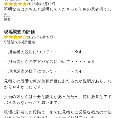
2025年10月17日
R
不明な点はきちんと説明してくださった印象の業者様でし
a
t
た。
e
匿名
d
5
o
u
現地調査の評価
t
2025年1月10日
R
o
5段階での評価点
a
f
t
5
e
・担当者の説明について・・・・・・☆4
d
4
o
・担当者からのアドバイスについて・・・・☆3
u
t
・現地調査の様子について・・・・・☆4
o
f
5
見積りの段階で何が加算評価にあたるのか説明があり、わ
かりやすかったです。
担当の方からは十分な説明があったため、特に必要なアド
バイスもなかったと思います。
現場に到着した段階で、すでに見積りに必要な概ねの寸法
などを計測してくださり、スムーズな対応でした。