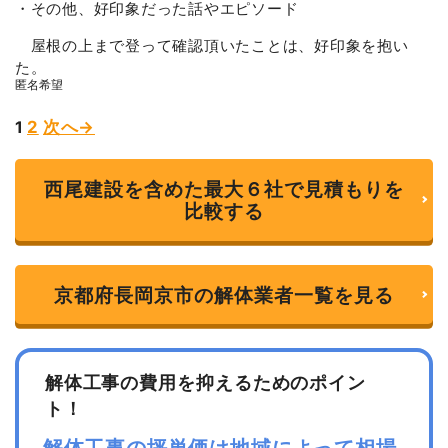
・その他、好印象だった話やエピソード
屋根の上まで登って確認頂いたことは、好印象を抱い
た。
匿名希望
Page
Page
1
2
次へ→
Site
Reviews
西尾建設を含めた最大６社で見積もりを
navigation
比較する
京都府長岡京市の解体業者一覧を見る
解体工事の費用を抑えるためのポイン
ト！
解体工事の坪単価は地域によって相場