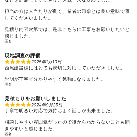
担当の方は人当たりが良く、業者の印象とは良い意味で覆
してくださいました。
見積り内容次第では、是非こちらに工事をお願いしたいと
感じました。
匿名
現地調査の評価
2025年1月10日
R
西尾建設様にはとても親切に対応していただきました。
a
t
e
説明が丁寧で分かりやすく勉強になりました。
d
匿名
5
o
u
t
見積もりをお願いしました
o
2024年9月25日
f
R
丁寧で明るい対応で気持ちよく話しが出来ました。
5
a
t
e
相談しやすい雰囲気だったので後からわからないことも聞
d
5
きやすいと感じました。
o
匿名
u