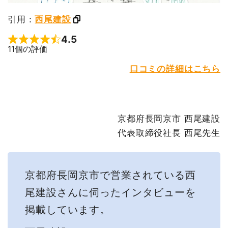
引用：
西尾建設
4.5
Rated 4.5 out of 5
11個の評価
口コミの詳細はこちら
京都府長岡京市 西尾建設
代表取締役社長 西尾先生
京都府長岡京市で営業されている西
尾建設さんに伺ったインタビューを
掲載しています。