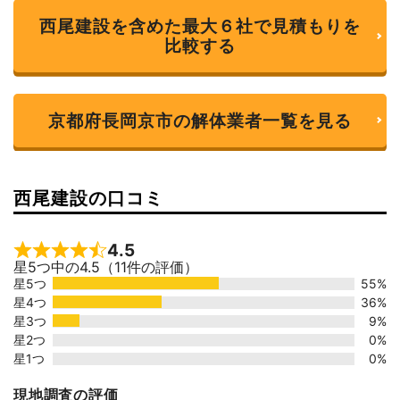
西尾建設を含めた最大６社で見積もりを
比較する
京都府長岡京市の解体業者一覧を見る
西尾建設の口コミ
4.5
Rated 4.5 out of 5
星5つ中の4.5（11件の評価）
星5つ
55%
星4つ
36%
星3つ
9%
星2つ
0%
星1つ
0%
現地調査の評価