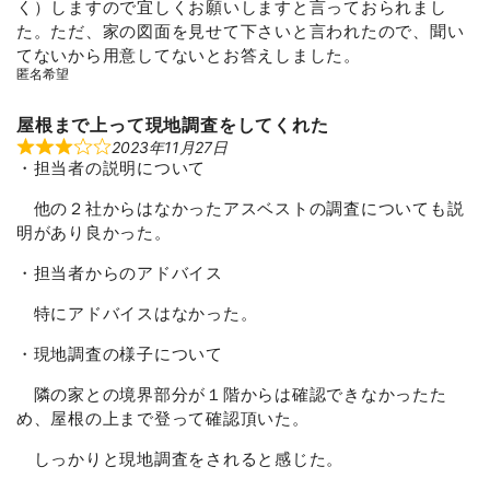
く）しますので宜しくお願いしますと言っておられまし
o
u
た。ただ、家の図面を見せて下さいと言われたので、聞い
t
てないから用意してないとお答えしました。
o
f
匿名希望
5
屋根まで上って現地調査をしてくれた
2023年11月27日
R
・担当者の説明について
a
t
e
他の２社からはなかったアスベストの調査についても説
d
3
明があり良かった。
o
u
・担当者からのアドバイス
t
o
f
特にアドバイスはなかった。
5
・現地調査の様子について
隣の家との境界部分が１階からは確認できなかったた
め、屋根の上まで登って確認頂いた。
しっかりと現地調査をされると感じた。