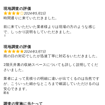
t
o
現地調査の評価
f
5
2024年5月2日
R
時間通りに来ていただきました。
a
t
e
前に来ていただいた業者様よりは現場の方のような感じ
d
4
で、しっかり説明をしていただきました。
o
Ｔ
u
t
o
現地調査の評価
f
5
2024年3月7日
R
雨の日の対応でしたが迅速丁寧に対応をいただきました。
a
t
e
2階天井裏の収納スペースについても詳しく説明してくだ
d
5
さいました。
o
u
業者によって見積りの明細に違いが出てくるのは当然です
t
o
が、こういった細かなところまで確認していただけるのは
f
安心できます。
5
匿名
調査の実施に当たって