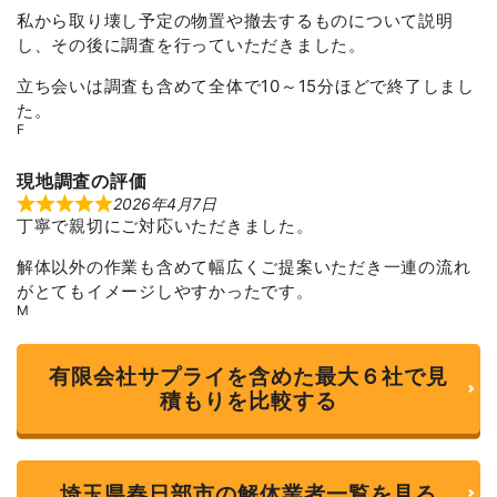
e
私から取り壊し予定の物置や撤去するものについて説明
d
3
し、その後に調査を行っていただきました。
o
u
立ち会いは調査も含めて全体で10～15分ほどで終了しまし
t
o
た。
f
F
5
現地調査の評価
2026年4月7日
R
丁寧で親切にご対応いただきました。
a
t
e
解体以外の作業も含めて幅広くご提案いただき一連の流れ
d
5
がとてもイメージしやすかったです。
o
M
u
t
o
f
有限会社サプライを含めた最大６社で見
5
積もりを比較する
埼玉県春日部市の解体業者一覧を見る