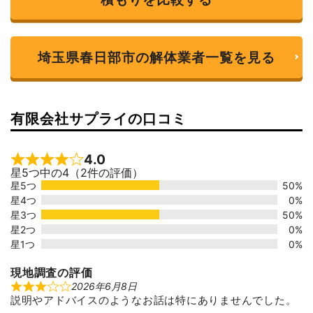
埼玉県春日部市の解体業者一覧を見る
有限会社サプライの口コミ
4.0
Rated 4 out of 5
星5つ中の4（2件の評価）
星5つ
50%
星4つ
0%
星3つ
50%
星2つ
0%
星1つ
0%
現地調査の評価
2026年6月8日
R
説明やアドバイスのようなお話は特にありませんでした。
a
t