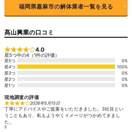
福岡県嘉麻市の解体業者一覧を見る
髙山興業の口コミ
4.0
Rated 4 out of 5
星5つ中の4（1件の評価）
星5つ
0%
星4つ
100%
星3つ
0%
星2つ
0%
星1つ
0%
現地調査の評価
2026年5月15日
R
丁寧にアドバイスやご提案をいただきました。3社目とい
a
t
うこともあり、私もようやくイメージがつかめてきまし
e
d
た。
4
S
o