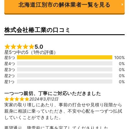
北海道江別市の解体業者一覧を見る
株式会社椿工業の口コミ
5.0
Rated 5 out of 5
星5つ中の5（1件の評価）
星5つ
100%
星4つ
0%
星3つ
0%
星2つ
0%
星1つ
0%
一つ一つ親切、丁寧にご対応いただきました
2024年3月12日
R
実家の取り壊しにあたり、事前の打合せや見積り段階から
a
t
親身に相談に乗っていただき、不安や心配を一つずつ払拭
e
d
していくことができました。
5
o
要望通り、降雪前に工事を完了してくださりました。
u