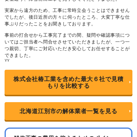
t
o
実家から遠方のため、工事に常時立会うことはできません
f
でしたが、後日近所の方々に伺ったところ、大変丁寧な仕
5
事ぶりだったことをお聞きしております。
事前の打合せから工事完了までの間、疑問や確認事項につ
いてはご担当者へ問合せさせていただきましたが、一つ一
つ親切、丁寧にご対応いただき安心してお任せすることが
できました。
YY
株式会社椿工業を含めた最大６社で見積
もりを比較する
北海道江別市の解体業者一覧を見る