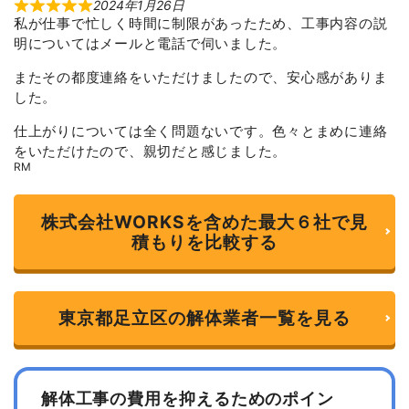
2024年1月26日
R
私が仕事で忙しく時間に制限があったため、工事内容の説
a
t
明についてはメールと電話で伺いました。
e
d
5
またその都度連絡をいただけましたので、安心感がありま
o
した。
u
t
o
仕上がりについては全く問題ないです。色々とまめに連絡
f
をいただけたので、親切だと感じました。
5
RM
株式会社WORKSを含めた最大６社で見
積もりを比較する
東京都足立区の解体業者一覧を見る
解体工事の費用を抑えるためのポイン