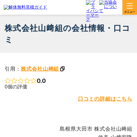
株式会社山﨑組の会社情報・口コ
ミ
引用：
株式会社山﨑組
0.0
Rated 0 out of 5
0個の評価
口コミの詳細はこちら
島根県大田市 株式会社山﨑組