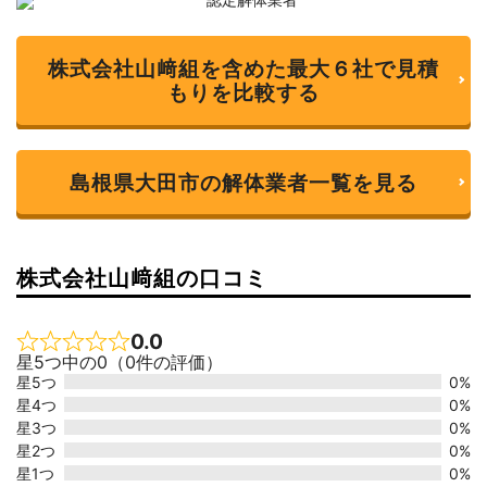
株式会社山﨑組を含めた最大６社で見積
もりを比較する
島根県大田市の解体業者一覧を見る
株式会社山﨑組の口コミ
0.0
Rated 0 out of 5
星5つ中の0（0件の評価）
星5つ
0%
星4つ
0%
星3つ
0%
星2つ
0%
星1つ
0%