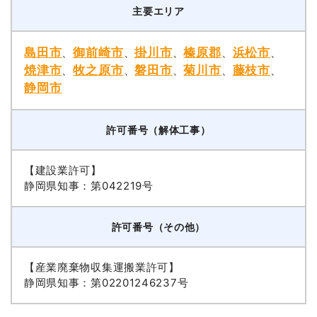
主要エリア
島田市
御前崎市
掛川市
榛原郡
浜松市
、
、
、
、
、
焼津市
牧之原市
磐田市
菊川市
藤枝市
、
、
、
、
、
静岡市
許可番号（解体工事）
【建設業許可】
静岡県知事：第042219号
許可番号（その他）
【産業廃棄物収集運搬業許可】
静岡県知事：第02201246237号