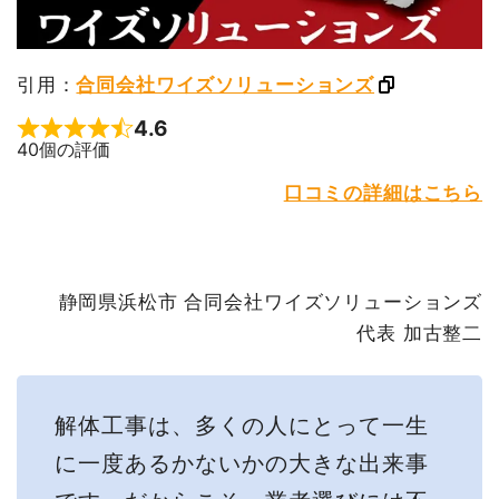
引用：
合同会社ワイズソリューションズ
4.6
Rated 4.6 out of 5
40個の評価
口コミの詳細はこちら
静岡県浜松市 合同会社ワイズソリューションズ
代表 加古整二
解体工事は、多くの人にとって一生
に一度あるかないかの大きな出来事