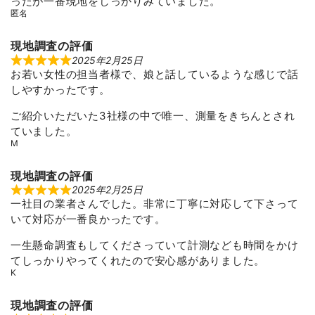
ったが一番現地をしっかりみていました。
e
匿名
d
5
o
u
現地調査の評価
t
2025年2月25日
R
o
お若い女性の担当者様で、娘と話しているような感じで話
a
f
t
5
しやすかったです。
e
d
5
ご紹介いただいた3社様の中で唯一、測量をきちんとされ
o
ていました。
u
t
M
o
f
5
現地調査の評価
2025年2月25日
R
一社目の業者さんでした。非常に丁寧に対応して下さって
a
t
いて対応が一番良かったです。
e
d
5
一生懸命調査もしてくださっていて計測なども時間をかけ
o
てしっかりやってくれたので安心感がありました。
u
t
K
o
f
5
現地調査の評価