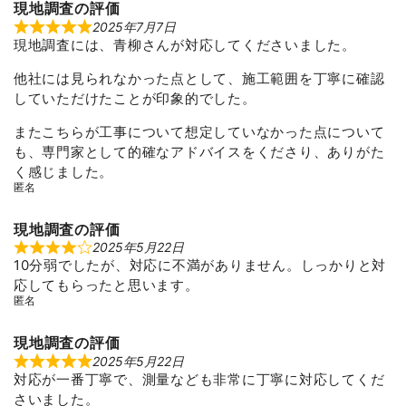
現地調査の評価
2025年7月7日
R
現地調査には、青柳さんが対応してくださいました。
a
t
e
他社には見られなかった点として、施工範囲を丁寧に確認
d
5
していただけたことが印象的でした。
o
u
またこちらが工事について想定していなかった点について
t
o
も、専門家として的確なアドバイスをくださり、ありがた
f
く感じました。
5
匿名
現地調査の評価
2025年5月22日
R
10分弱でしたが、対応に不満がありません。しっかりと対
a
t
応してもらったと思います。
e
匿名
d
4
o
u
現地調査の評価
t
2025年5月22日
R
o
対応が一番丁寧で、測量なども非常に丁寧に対応してくだ
a
f
t
5
さいました。
e