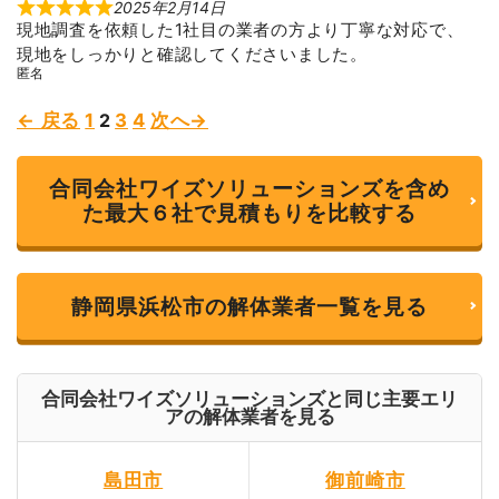
2025年2月14日
R
現地調査を依頼した1社目の業者の方より丁寧な対応で、
a
t
現地をしっかりと確認してくださいました。
e
匿名
d
5
o
Page
Page
Page
Page
← 戻る
1
2
3
4
次へ→
Site
u
t
o
Reviews
f
合同会社ワイズソリューションズを含め
5
navigation
た最大６社で見積もりを比較する
静岡県浜松市の解体業者一覧を見る
合同会社ワイズソリューションズと同じ主要エリ
アの解体業者を見る
島田市
御前崎市