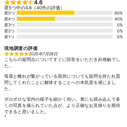
4.6
Rated 4.6 out of 5
星5つ中の4.6（40件の評価）
星5つ
60%
星4つ
40%
星3つ
0%
星2つ
0%
星1つ
0%
現地調査の評価
2025年7月28日
R
こちらの疑問点についてすぐに回答をいただき好感触でし
a
t
た。
e
d
5
母屋と離れが繋がっている箇所についても疑問を持たれ質
o
問してくれたことに解体することへの本気度を感じまし
u
t
た。
o
f
ボロボロな室内の様子を細かく伺い、奥にも踏み込んで多
5
くの写真を撮られていた点が、より正確なお見積りを期待
できると思いました。
T