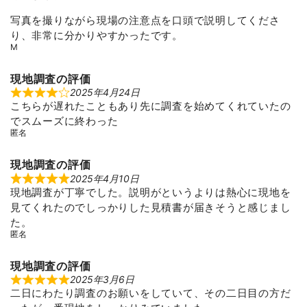
d
5
写真を撮りながら現場の注意点を口頭で説明してくださ
o
り、非常に分かりやすかったです。
u
t
M
o
f
5
現地調査の評価
2025年4月24日
R
こちらが遅れたこともあり先に調査を始めてくれていたの
a
t
でスムーズに終わった
e
匿名
d
4
o
u
現地調査の評価
t
2025年4月10日
R
o
現地調査が丁寧でした。説明がというよりは熱心に現地を
a
f
t
5
見てくれたのでしっかりした見積書が届きそうと感じまし
e
d
た。
5
匿名
o
u
t
現地調査の評価
o
f
2025年3月6日
R
5
二日にわたり調査のお願いをしていて、その二日目の方だ
a
t