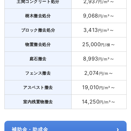
2,937
～
土間コンクリート処分
円/m²
9,068
～
樹木撤去処分
円/m³
3,413
～
ブロック撤去処分
円/m²
25,000
～
物置撤去処分
円/棟
8,993
～
庭石撤去
円/m³
2,074
～
フェンス撤去
円/m
19,010
～
アスベスト撤去
円/m³
14,250
～
室内残置物撤去
円/m³
›
補助金・助成金