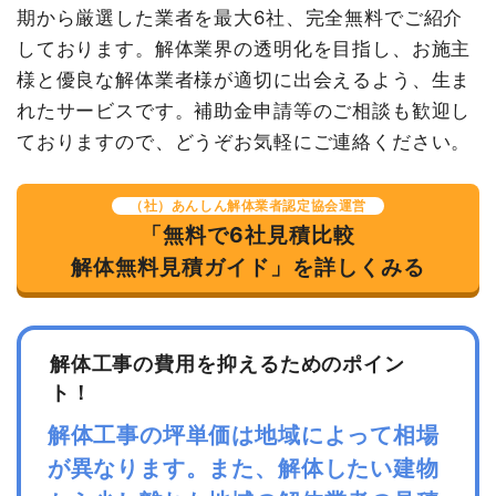
円
円
期から厳選した業者を最大6社、完全無料でご紹介
消費税
144,000円
しております。解体業界の透明化を目指し、お施主
合計金額
1,584,000
様と優良な解体業者様が適切に出会えるよう、生ま
円
れたサービスです。補助金申請等のご相談も歓迎し
ておりますので、どうぞお気軽にご連絡ください。
（社）あんしん解体業者認定協会運営
建物の種類/構造
内装解体店舗1階建て
「無料で6社見積比較
解体無料見積ガイド」を詳しくみる
坪数
24坪
建物解体費用
75万円
総額
82万5,000円
解体工事の費用を抑えるためのポイン
ト！
解体工事の坪単価は地域によって相場
品名
数量
単価
金額
が異なります。また、解体したい建物
内装解体店舗24坪1階建て
24坪
31,250円
750,000円