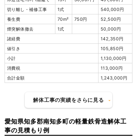
切り離し・補修工事
1式
540,000円
養生費
70m²
750円
52,500円
煙突解体撤去
1式
50,000円
諸経費
142,350円
値引き
105,850円
小計
1,130,000円
消費税
113,000円
合計金額
1,243,000円
解体工事の実績をさらに見る
愛知県知多郡南知多町の軽量鉄骨造解体工
建物の種類/構造
木造住宅2階建て
事の見積もり例