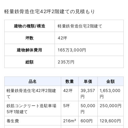
坪数
30坪
軽量鉄骨造住宅42坪2階建ての見積もり
建物解体費用
126万3,000円
建物の種類/構造
軽量鉄骨造住宅2階建て
総額
170万5,000円
坪数
42坪
品名
数量
単価
金額
建物解体費用
165万3,000円
木造住宅30坪2階建て
30坪
42,100円
1,263,000円
総額
235万円
養生費
110m²
1,000円
110,000円
ブロック塀撤去
4m²
3,000円
12,000円
品名
数量
単価
金額
太陽光パネル撤去
1式
30,000円
軽量鉄骨造住宅42坪2階建
42坪
39,357
1,653,000
諸経費
142,000円
て
円
円
値引き
7,000円
鉄筋コンクリート造駐車場
5坪
50,000
250,000円
小計
1,550,000円
5坪1階建て
円
消費税
155,000円
養生費
216m²
600円
129,600円