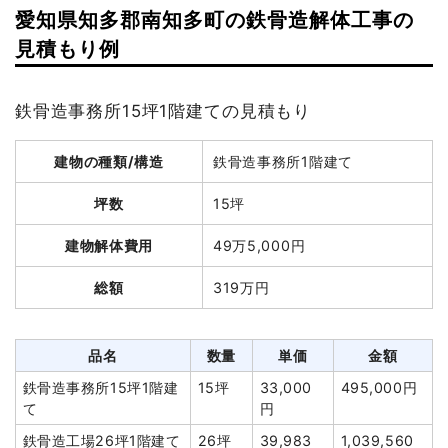
愛知県知多郡南知多町の鉄骨造解体工事の
井戸解体埋め戻し費用
1式
50,000円
建物の種類/構造
軽量鉄骨造工場1階建て
見積もり例
諸経費
429,750円
坪数
49坪
値引き
232,250円
鉄骨造事務所15坪1階建ての見積もり
小計
4,000,000円
建物解体費用
114万8,433円
消費税
400,000円
建物の種類/構造
鉄骨造事務所1階建て
総額
172万8,000円
合計金額
4,400,000円
坪数
15坪
品名
数量
単価
金額
建物解体費用
49万5,000円
軽量鉄骨造工場49坪1階建
49坪
23,437
1,148,433
総額
319万円
て
円
円
養生費
258m²
798円
205,920円
室内残置物撤去
6m³
13,500
81,000円
品名
数量
単価
金額
円
鉄骨造事務所15坪1階建
15坪
33,000
495,000円
土間コンクリート撤去
69m²
1,800円
124,200円
て
円
物置撤去
1箇所
25,000
25,000円
鉄骨造工場26坪1階建て
26坪
39,983
1,039,560