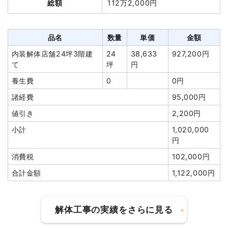
総額
112万2,000円
て
円
合計金額
715,000円
養生費
150m²
800円
120,000円
諸経費
88,500円
品名
数量
単価
金額
値引き
2,820円
内装解体店舗24坪3階建
24
38,633
927,200円
て
坪
円
小計
2,110,000円
養生費
0
0円
消費税
168,800円
諸経費
95,000円
合計金額
2,278,800
円
値引き
2,200円
小計
1,020,000
円
消費税
102,000円
建物の種類/構造
鉄骨造事務所兼住宅2階建て
合計金額
1,122,000円
坪数
72坪
解体工事の実績をさらに見る
建物解体費用
185万2,000円