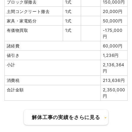
合計金額
1,705,000円
ブロック塀撤去
1式
150,000円
土間コンクリート撤去
1式
20,000円
家具・家電処分
1式
50,000円
有価物買取
1式
-175,000
建物の種類/構造
木造住宅2階建て
円
諸経費
60,000円
坪数
135坪
値引き
1,236円
建物解体費用
336万5,000円
小計
2,136,364
円
総額
440万円
消費税
213,636円
合計金額
2,350,000
品名
数量
単価
金額
円
木造住宅135坪2階建て
135坪
24,926円
3,365,000円
養生費
1式
327,500円
解体工事の実績をさらに見る
植木・植栽撤去
1台
50,000円
50,000円
庭石撤去
1台
10,000円
10,000円