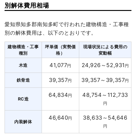
別解体費用相場
愛知県知多郡南知多町で行われた建物構造・工事種
別の解体費用は、以下のとおりです。
建物構造・工事
坪単価（実勢価
現場状況による費用の
種別
格）
変動幅
41,077
24,926～52,931
木造
円
円
39,357
39,357～39,357
鉄骨造
円
円
64,834
48,754～112,733
円
RC造
円
46,640
38,633～54,646
円
内装解体
円