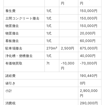
円
円
円
諸経費
111,788円
養生費
1式
150,000円
値引き
96,341円
土間コンクリート撤去
1式
150,000円
小計
1,600,000
物置撤去
1式
150,000円
円
物置撤去
1式
20,000円
消費税
128,000円
看板撤去
1式
60,000円
合計金額
1,728,000
駐車場撤去
270m²
2,500円
675,000円
円
浄化槽・便槽撤去
1式
40,000円
有価物買取
7t
-10,000
-70,000円
円
諸経費
190,440円
建物の種類/構造
軽量鉄骨造店舗1階建て
値引き
0円
坪数
3坪
小計
2,900,000
建物解体費用
6万7,500円
円
消費税
290,000円