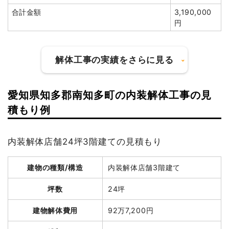
総額
71万5,000円
合計金額
3,190,000
円
品名
数量
単価
金額
軽量鉄骨造店舗3坪1階建
3坪
22,500円
67,500円
解体工事の実績をさらに見る
て
狭小地加算
6人
20,250円
121,500円
工
愛知県知多郡南知多町の内装解体工事の見
養生費
0
0円
建物の種類/構造
鉄骨造店舗2階建て
積もり例
土間コンクリート撤去
21m²
5,464円
114,750円
坪数
45坪
植木・植栽撤去
1台
183,375
183,375円
内装解体店舗24坪3階建ての見積もり
建物解体費用
190万4,320円
円
諸経費
184,837円
建物の種類/構造
内装解体店舗3階建て
総額
227万8,800円
値引き
21,962円
坪数
24坪
小計
650,000
品名
数量
単価
金額
円
建物解体費用
92万7,200円
鉄骨造店舗45坪2階建
45坪
42,318
1,904,320円
消費税
65,000円