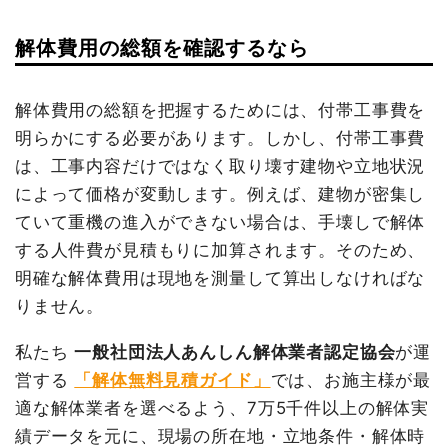
総額
303万7,100円
解体費用の総額を確認するなら
建物の種類/構造
内装解体店舗3階建て
数
品名
単価
金額
坪数
24坪
量
解体費用の総額を把握するためには、付帯工事費を
鉄骨造事務所兼住宅72坪2階
72
25,722
1,852,000
明らかにする必要があります。しかし、付帯工事費
建物解体費用
131万1,500円
建て
坪
円
円
は、工事内容だけではなく取り壊す建物や立地状況
総額
158万4,000円
養生費
1式
307,000円
によって価格が変動します。例えば、建物が密集し
浄化槽・便槽撤去
1式
40,000円
ていて重機の進入ができない場合は、手壊しで解体
埋戻し
1式
462,000円
する人件費が見積もりに加算されます。そのため、
品名
数量
単価
金額
明確な解体費用は現地を測量して算出しなければな
諸経費
100,000円
内装解体店舗24坪3階建
24
54,646
1,311,500円
て
坪
円
りません。
値引き
0円
養生費
0
0円
小計
2,761,000
私たち
一般社団法人あんしん解体業者認定協会
が運
円
諸経費
131,150円
営する
「解体無料見積ガイド」
では、お施主様が最
消費税
276,100円
値引き
2,650円
適な解体業者を選べるよう、7万5千件以上の解体実
合計金額
3,037,100
小計
1,440,000
績データを元に、現場の所在地・立地条件・解体時