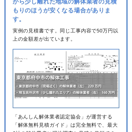
から少し離れた地域の解体業者の見積
養生費
0
0円
もりのほうが安くなる場合がありま
諸経費
0円
す。
値引き
0円
実例の見積書です。同じ工事内容で50万円以
小計
750,000円
上の金額差が出ています。
消費税
75,000円
合計金額
825,000円
「あんしん解体業者認定協会」が運営する
「解体無料見積ガイド」は完全無料で、最大