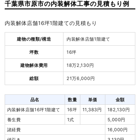
千葉県市原市の内装解体工事の見積もり例
建物の種類/構造
鉄骨造工場1階建て
建物の種類/構造
軽量鉄骨造住宅2階建て
内装解体店舗16坪1階建ての見積もり
坪数
97坪
坪数
34坪
建物解体費用
174万6,000円
建物の種類/構造
内装解体店舗1階建て
建物解体費用
126万5,050円
総額
380万円
坪数
16坪
総額
230万円
建物解体費用
18万2,130円
品名
数量
単価
金額
品名
数量
単価
金額
総額
21万6,000円
鉄骨造工場97坪1階建て
97坪
18,000
1,746,000円
軽量鉄骨造住宅34坪2階
34坪
37,207
1,265,050
円
建て
円
円
鉄骨造倉庫15坪1階建て
15坪
15,000
225,000円
品名
数量
単価
金額
養生費
200m²
600円
120,000円
円
内装解体店舗16坪1階建て
16坪
11,383円
182,130円
植木・植栽撤去
1台
70,000
70,000円
鉄骨造倉庫134坪1階建
134坪
10,652
1,427,400円
養生費
1式
5,000円
円
て
円
諸経費
16,000円
ブロック塀撤去
1式
143,000円
プレハブ倉庫5坪1階建
5坪
27,000円
135,000円
て
値引き
3,130円
土間コンクリート撤去
1式
65,000円