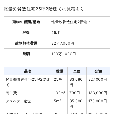
坪数
15坪
軽量鉄骨造住宅25坪2階建ての見積もり
建物解体費用
50万円
建物の種類/構造
軽量鉄骨造住宅2階建て
総額
123万8,652円
坪数
25坪
品名
数量
単価
金額
建物解体費用
82万7,000円
木造住宅15坪2階建て
15坪
33,333円
500,000円
総額
199万1,000円
狭小地加算
1式
200,000円
養生費
180m²
700円
126,000円
品名
数量
単価
金額
アスベスト撤去
4m³
30,000円
120,000円
軽量鉄骨造住宅25坪2階建
25坪
33,080
827,000円
土間コンクリート撤去
16m²
2,213円
35,400円
て
円
浄化槽・便槽撤去
1式
20,000円
養生費
190m²
700円
133,000円
ブロック塀撤去
13m²
3,500円
45,500円
アスベスト撤去
5m³
35,000
175,000円
諸経費
100,000円
円
値引き
0円