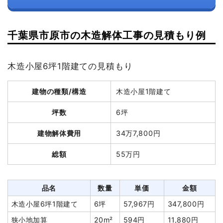
千葉県市原市の木造解体工事の見積もり例
木造小屋6坪1階建ての見積もり
建物の種類/構造
木造小屋1階建て
坪数
6坪
建物解体費用
34万7,800円
総額
55万円
品名
数量
単価
金額
木造小屋6坪1階建て
6坪
57,967円
347,800円
狭小地加算
20m²
594円
11,880円