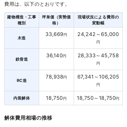
費用は、以下のとおりです。
建物構造・工事
坪単価（実勢価
現場状況による費用の
種別
格）
変動幅
33,669
24,242～65,000
円
木造
円
36,140
28,333～45,758
円
鉄骨造
円
78,938
67,341～106,205
円
RC造
円
18,750
18,750～18,750
内装解体
円
円
解体費用相場の推移