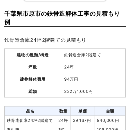
養生費
1式
140,000円
千葉県市原市の鉄骨造解体工事の見積もり
門扉・門柱撤去
1式
100,000円
建物の種類/構造
軽量鉄骨造住宅2階建て
例
植木・植栽撤去
1式
50,000円
坪数
33坪
屋外残置物撤去
1式
50,000円
鉄骨造倉庫24坪2階建ての見積もり
外構撤去
1式
60,000円
建物解体費用
151万円
諸経費
0円
建物の種類/構造
鉄骨造倉庫2階建て
総額
244万6,400円
値引き
0円
坪数
24坪
小計
2,440,000円
品名
数量
単価
金額
消費税
244,000円
建物解体費用
94万円
軽量鉄骨造住宅33坪2階建
33
45,758
1,510,000円
合計金額
2,684,000円
総額
232万1,000円
て
坪
円
養生費
1式
180,000円
物置撤去
1式
15,000円
品名
数量
単価
金額
植木・植栽撤去
1式
70,000円
鉄骨造倉庫24坪2階建て
24坪
39,167円
940,000円
庭石撤去
1式
90,000円
養生費
1式
108,000円