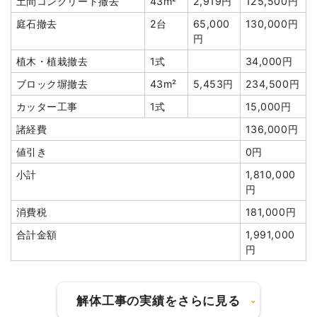
土間コンクリート撤去
43m²
2,919円
125,500円
小計
1,146,900円
庭石撤去
2台
65,000
130,000円
円
消費税
91,752円
植木・植栽撤去
1式
34,000円
合計金額
1,238,652円
ブロック塀撤去
43m²
5,453円
234,500円
カッター工事
1式
15,000円
諸経費
136,000円
建物の種類/構造
木造住宅2階建て
値引き
0円
小計
1,810,000
坪数
60坪
円
建物解体費用
204万円
消費税
181,000円
合計金額
1,991,000
総額
268万4,000円
円
品名
数量
単価
金額
解体工事の実績をさらに見る
木造住宅60坪2階建て
60坪
34,000円
2,040,000円