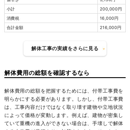
養生費
120m²
700円
84,000円
小計
200,000円
浄化槽・便槽撤去
1基
30,000
30,000円
円
室外設備・機器撤去
1式
60,000円
消費税
16,000円
井戸解体埋め戻し費用
1式
30,000円
土間コンクリート撤去
1式
150,000円
合計金額
216,000円
物置撤去
1基
5,000円
5,000円
アスベスト撤去
16m³
30,000
480,000円
円
地中杭撤去
81本
4,500円
364,500円
解体工事の実績をさらに見る
諸経費
280,000円
諸経費
0円
値引き
1,068,881円
値引き
1,641円
小計
3,518,519円
小計
2,090,909
解体費用の総額を確認するなら
建物の種類/構造
内装解体店舗1階建て
円
消費税
281,481円
消費税
209,091円
坪数
16坪
合計金額
3,800,000
解体費用の総額を把握するためには、付帯工事費を
円
合計金額
2,300,000
明らかにする必要があります。しかし、付帯工事費
建物解体費用
30万円
円
は、工事内容だけではなく取り壊す建物や立地状況
総額
35万6,400円
によって価格が変動します。例えば、建物が密集し
ていて重機の進入ができない場合は、手壊しで解体
建物の種類/構造
鉄骨造工場1階建て