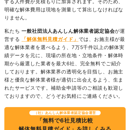
する人件費が見積もりに加算されます。そのため、
品名
数量
単価
金額
坪数
118坪
明確な解体費用は現地を測量して算出しなければな
内装解体店舗16坪1階建て
16坪
18,750円
300,000円
りません。
養生費
0
0円
建物解体費用
295万円
諸経費
30,000円
私たち
一般社団法人あんしん解体業者認定協会
が運
総額
475万2,000円
値引き
0円
営する
「解体無料見積ガイド」
では、お施主様が最
適な解体業者を選べるよう、7万5千件以上の解体実
小計
330,000円
品名
数量
単価
金額
績データを元に、現場の所在地・立地条件・解体時
消費税
26,400円
鉄骨造工場118坪1階建
118
25,000円
2,950,000円
期から厳選した業者を最大6社、完全無料でご紹介
合計金額
356,400円
て
坪
しております。解体業界の透明化を目指し、お施主
鉄骨造倉庫38坪1階建て
38坪
7,000円
266,000円
様と優良な解体業者様が適切に出会えるよう、生ま
鉄骨造倉庫98坪1階建て
98坪
8,500円
833,000円
れたサービスです。補助金申請等のご相談も歓迎し
プレハブ倉庫8坪1階建
8坪
20,000円
160,000円
ておりますので、どうぞお気軽にご連絡ください。
建物の種類/構造
内装解体住宅2階建て
て
養生費
0
0円
坪数
21坪
（社）あんしん解体業者認定協会運営
「無料で6社見積比較
諸経費
275,000円
建物解体費用
59万5,000円
解体無料見積ガイド」を詳しくみる
値引き
84,000円