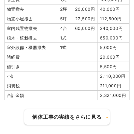
室内残置物撤去
3台
3,000円
9,000円
物置撤去
2坪
20,000円
40,000円
駐車場撤去
1式
10,000円
物置小屋撤去
5坪
22,500円
112,500円
門扉・門柱撤去
1式
50,000円
室内残置物撤去
4台
60,000円
240,000円
フェンス撤去
1式
150,000円
植木・植栽撤去
1式
650,000円
浄化槽・便槽撤去
1式
30,000円
室外設備・機器撤去
1式
5,000円
土間コンクリート撤去
1式
80,000円
諸経費
20,000円
諸経費
30,000円
値引き
5,500円
値引き
0円
小計
2,110,000円
小計
2,224,000
消費税
211,000円
円
合計金額
2,321,000円
消費税
222,400円
合計金額
2,446,400
円
解体工事の実績をさらに見る