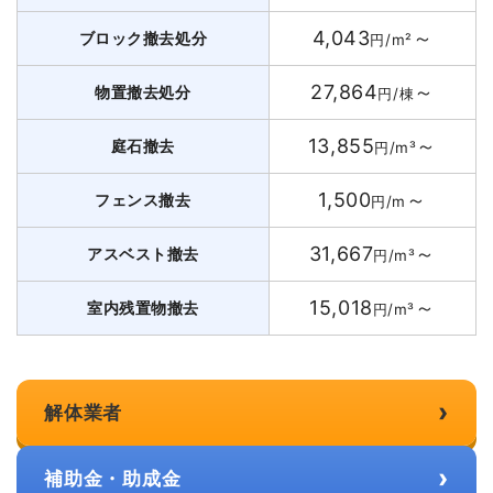
4,043
～
ブロック撤去処分
円/m²
27,864
～
物置撤去処分
円/棟
13,855
～
庭石撤去
円/m³
1,500
～
フェンス撤去
円/m
31,667
～
アスベスト撤去
円/m³
15,018
～
室内残置物撤去
円/m³
›
解体業者
›
補助金・助成金