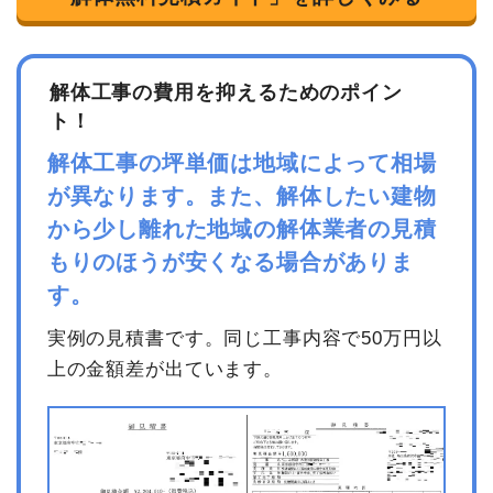
総額
65万円
小計
4,400,000円
消費税
352,000円
解体工事の費用を抑えるためのポイン
品名
数量
単価
金額
合計金額
4,752,000円
ト！
内装解体住宅21坪2階建て
21坪
28,333円
595,000円
解体工事の坪単価は地域によって相場
養生費
0
0円
が異なります。また、解体したい建物
諸経費
0円
から少し離れた地域の解体業者の見積
値引き
4,500円
もりのほうが安くなる場合がありま
小計
590,500円
す。
消費税
59,500円
実例の見積書です。同じ工事内容で50万円以
合計金額
650,000円
上の金額差が出ています。