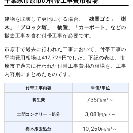
千葉県市原市の付帯工事費用相場
建物を取壊して更地にする場合、「
残置ゴミ
」「
樹
木
」「
ブロック塀
」「
物置
」「
カーポート
」などの
撤去工事を含む付帯工事が必要です。
市原市で過去に行われた工事において、付帯工事の
平均費用相場は417,729円でした。下記の表は、市
原市で過去に行われた付帯工事費用の相場を、工事
内容別にまとめたものです。
付帯工事内容
単価/単位
735
～
養生費
円/m²
3,081
～
土間コンクリート処分
円/m²
10,250
～
樹木撤去処分
円/m³