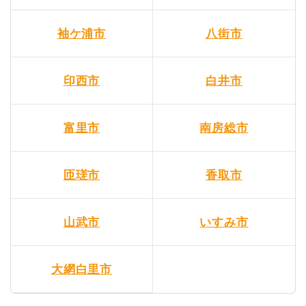
袖ケ浦市
八街市
印西市
白井市
富里市
南房総市
匝瑳市
香取市
山武市
いすみ市
大網白里市