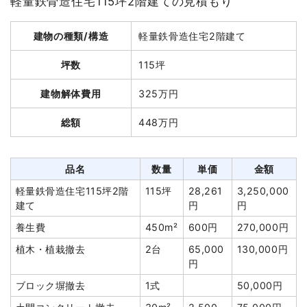
軽量鉄骨造住宅115坪2階建ての見積もり
建物解体費用
86万2,340円
建物の種類/構造
軽量鉄骨造住宅2階建て
総額
161万7,000円
坪数
115坪
品名
数量
単価
金額
建物解体費用
325万円
木造住宅30坪2階建て
30坪
28,745円
862,340円
総額
448万円
養生費
233m²
600円
139,860円
ブロック塀撤去
21m²
2,043円
42,900円
品名
数量
単価
金額
土間コンクリート撤去
24m²
2,200円
52,790円
軽量鉄骨造住宅115坪2階
115坪
28,261
3,250,000
庭石撤去
3m³
13,000円
39,000円
建て
円
円
花壇撤去
1式
23,000円
養生費
450m²
600円
270,000円
植木・植栽撤去
20m³
8,000円
160,000円
植木・植栽撤去
2台
65,000
130,000円
門扉・門柱撤去
1式
1,500円
円
駐車場撤去
1式
10,000円
ブロック塀撤去
1式
50,000円
フェンス撤去
1式
18,250円