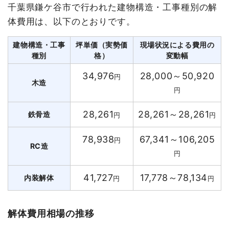
千葉県鎌ケ谷市で行われた建物構造・工事種別の解
体費用は、以下のとおりです。
建物構造・工事
坪単価（実勢価
現場状況による費用の
種別
格）
変動幅
34,976
28,000～50,920
円
木造
円
28,261
28,261～28,261
鉄骨造
円
円
78,938
67,341～106,205
円
RC造
円
41,727
17,778～78,134
内装解体
円
円
解体費用相場の推移