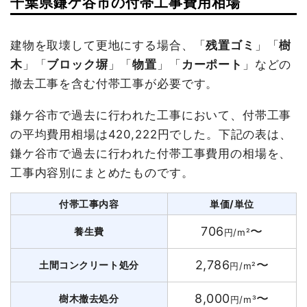
千葉県鎌ケ谷市の付帯工事費用相場
建物を取壊して更地にする場合、「
残置ゴミ
」「
樹
木
」「
ブロック塀
」「
物置
」「
カーポート
」などの
撤去工事を含む付帯工事が必要です。
鎌ケ谷市で過去に行われた工事において、付帯工事
の平均費用相場は420,222円でした。下記の表は、
鎌ケ谷市で過去に行われた付帯工事費用の相場を、
工事内容別にまとめたものです。
付帯工事内容
単価/単位
706
〜
養生費
円/m²
2,786
〜
土間コンクリート処分
円/m²
8,000
〜
樹木撤去処分
円/m³