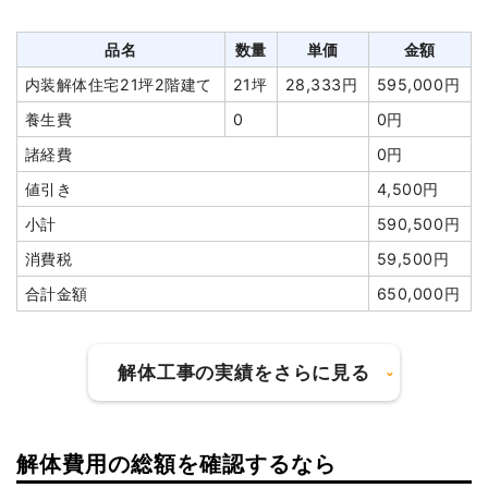
養生費
320m²
1,078円
345,000円
消費税
191,280円
アスベスト撤去
42m²
35,000
1,470,000円
品名
数量
単価
金額
合計金額
2,104,080
円
円
内装解体住宅21坪2階建て
21坪
28,333円
595,000円
土間コンクリート撤去
198m²
2,000円
396,000円
養生費
0
0円
諸経費
98,000円
諸経費
0円
値引き
9,000円
値引き
4,500円
小計
4,580,000
小計
590,500円
円
消費税
59,500円
消費税
458,000円
合計金額
650,000円
合計金額
5,038,000
円
解体工事の実績をさらに見る
建物の種類/構造
鉄骨造工場兼住宅2階建て
解体費用の総額を確認するなら
建物の種類/構造
内装解体店舗1階建て