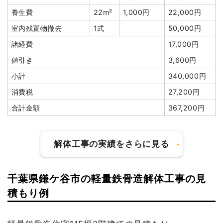
養生費
22m²
1,000円
22,000円
室内残置物撤去
1式
50,000円
諸経費
17,000円
値引き
3,600円
小計
340,000円
消費税
27,200円
合計金額
367,200円
解体工事の実績をさらに見る
千葉県鎌ケ谷市の軽量鉄骨造解体工事の見
建物の種類/構造
木造住宅2階建て
積もり例
坪数
30坪