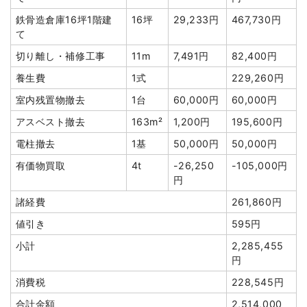
円
合計金額
2,426,522円
鉄骨造倉庫16坪1階建
16坪
29,233円
467,730円
諸経費
60,000円
て
値引き
9,400円
切り離し・補修工事
11m
7,491円
82,400円
小計
1,490,000
養生費
1式
229,260円
円
室内残置物撤去
1台
60,000円
60,000円
消費税
149,000円
アスベスト撤去
163m²
1,200円
195,600円
合計金額
1,639,000
電柱撤去
1基
50,000円
50,000円
円
有価物買取
4t
-26,250
-105,000円
円
諸経費
261,860円
値引き
595円
建物の種類/構造
軽量鉄骨造住宅2階建て
小計
2,285,455
坪数
36坪
円
建物解体費用
136万8,000円
消費税
228,545円
合計金額
2,514,000