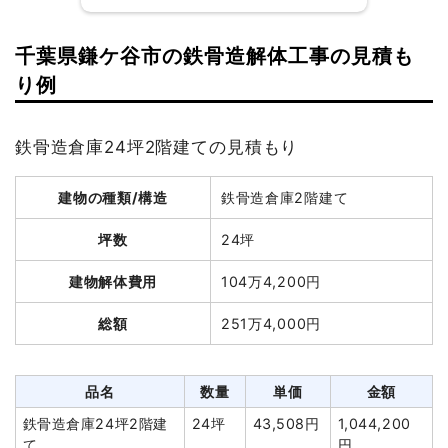
総額
242万6,522円
千葉県鎌ケ谷市の鉄骨造解体工事の見積も
建物の種類/構造
軽量鉄骨造倉庫2階建て
品名
数量
単価
金額
り例
木造住宅42坪2階建て
42坪
33,652円
1,413,390円
坪数
37坪
養生費
320m²
600円
192,000円
鉄骨造倉庫24坪2階建ての見積もり
建物解体費用
97万5,000円
アスベスト撤去
1式
180,000円
建物の種類/構造
鉄骨造倉庫2階建て
総額
163万9,000円
浄化槽・便槽撤去
1式
20,000円
室外設備・機器撤去
1式
100,000円
坪数
24坪
品名
数量
単価
金額
植木・植栽撤去
4m²
10,000円
40,000円
建物解体費用
104万4,200円
軽量鉄骨造倉庫37坪2階建
37坪
26,351
975,000円
ブロック塀撤去
4台
15,000円
60,000円
総額
251万4,000円
て
円
諸経費
200,539円
養生費
78m²
800円
62,400円
値引き
0円
アスベスト撤去
11m³
35,000
385,000円
品名
数量
単価
金額
小計
2,205,929円
円
鉄骨造倉庫24坪2階建
24坪
43,508円
1,044,200
消費税
220,593円
室内残置物撤去
1m²
17,000
17,000円
て
円