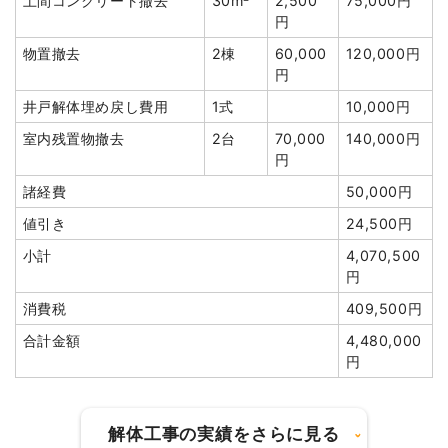
土間コンクリート撤去
30m²
2,500
75,000円
円
物置撤去
1台
5,000円
5,000円
物置撤去
2棟
60,000
120,000円
室内残置物撤去
4m³
10,000円
40,000円
円
諸経費
76,000円
井戸解体埋め戻し費用
1式
10,000円
値引き
640円
室内残置物撤去
2台
70,000
140,000円
小計
1,470,000円
円
消費税
147,000円
諸経費
50,000円
合計金額
1,617,000円
値引き
24,500円
小計
4,070,500
円
消費税
409,500円
建物の種類/構造
木造住宅2階建て
合計金額
4,480,000
円
坪数
42坪
建物解体費用
141万3,390円
解体工事の実績をさらに見る