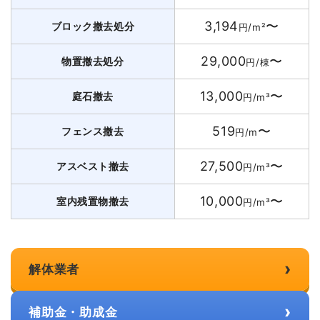
3,194
〜
ブロック撤去処分
円/m²
29,000
〜
物置撤去処分
円/棟
13,000
〜
庭石撤去
円/m³
519
〜
フェンス撤去
円/m
27,500
〜
アスベスト撤去
円/m³
10,000
〜
室内残置物撤去
円/m³
›
解体業者
›
補助金・助成金