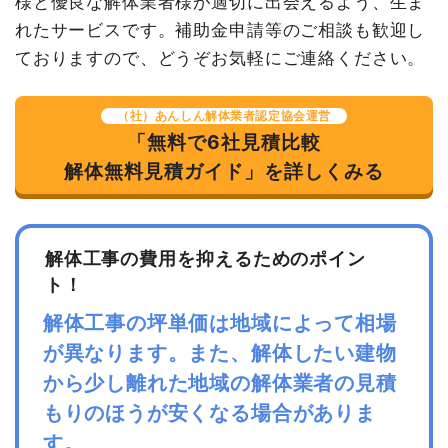
様と優良な解体業者様が適切に出会えるよう、生ま
諸経費
30,000円
れたサービスです。補助金申請等のご相談も歓迎し
値引き
156,600円
ておりますので、どうぞお気軽にご連絡ください。
建物の種類/構造
内装解体店舗1階建て
小計
3,349,400
円
坪数
10坪
（社）あんしん解体業者認定協会運営
消費税
350,600円
「無料で6社見積比較
建物解体費用
64万4,000円
合計金額
3,700,000
解体無料見積ガイド」を詳しくみる
円
総額
88万円
解体工事の費用を抑えるためのポイン
品名
数量
単価
金額
ト！
内装解体店舗10坪1階建て
10坪
64,400円
644,000円
解体工事の坪単価は地域によって相場
養生費
1式
50,000円
が異なります。また、解体したい建物
家具・家電処分
1式
50,000円
から少し離れた地域の解体業者の見積
室内残置物撤去
2m³
35,000円
70,000円
もりのほうが安くなる場合がありま
諸経費
50,000円
す。