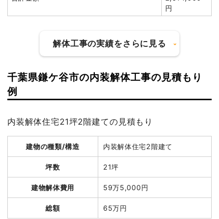
総額
210万4,080円
円
品名
数量
単価
金額
解体工事の実績をさらに見る
軽量鉄骨造住宅36坪2階建
36
38,000
1,368,000
て
坪
円
円
千葉県鎌ケ谷市の内装解体工事の見積もり
養生費
3面
50,000
150,000円
円
建物の種類/構造
鉄骨造倉庫2階建て
例
外構撤去
1面
50,000
50,000円
坪数
57坪
円
内装解体住宅21坪2階建ての見積もり
建物解体費用
228万円
植木・植栽撤去
2台
60,000
120,000円
円
建物の種類/構造
内装解体住宅2階建て
総額
503万8,000円
土間コンクリート撤去
1式
50,000円
坪数
21坪
諸経費
174,800円
品名
数量
単価
金額
値引き
0円
建物解体費用
59万5,000円
鉄骨造倉庫57坪2階建
57坪
40,000
2,280,000
小計
1,912,800
総額
65万円
て
円
円
円