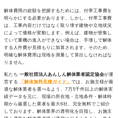
坪数
67坪
坪数
12坪
解体費用の総額を把握するためには、付帯工事費を
建物解体費用
235万2,000円
明らかにする必要があります。しかし、付帯工事費
建物解体費用
58万8,000円
総額
370万円
は、工事内容だけではなく取り壊す建物や立地状況
総額
67万円
によって価格が変動します。例えば、建物が密集し
ていて重機の進入ができない場合は、手壊しで解体
品名
数量
単価
金額
する人件費が見積もりに加算されます。そのため、
品名
数量
単価
金額
鉄骨造工場兼住宅67坪2階
67坪
35,104
2,352,000
明確な解体費用は現地を測量して算出しなければな
建て
円
円
内装解体店舗12坪1階建て
12坪
49,000円
588,000円
りません。
ベタ基礎加算
114m²
3,500
399,000円
養生費
1式
30,000円
円
諸経費
0円
私たち
一般社団法人あんしん解体業者認定協会
が運
養生費
350m²
700円
245,000円
値引き
9,800円
営する
「解体無料見積ガイド」
では、お施主様が最
物置撤去
3坪
20,000
60,000円
適な解体業者を選べるよう、7万5千件以上の解体実
小計
608,200円
円
績データを元に、現場の所在地・立地条件・解体時
消費税
61,800円
室内残置物撤去
5台
80,000
400,000円
期から厳選した業者を最大6社、完全無料でご紹介
円
合計金額
670,000円
しております。解体業界の透明化を目指し、お施主
ブロック塀撤去
1式
20,000円