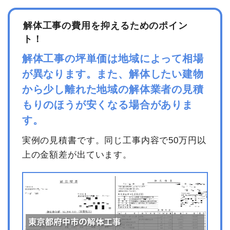
解体工事の費用を抑えるためのポイン
品名
数量
単価
金額
ト！
内装解体店舗12坪1階建て
12坪
49,000円
588,000円
解体工事の坪単価は地域によって相場
養生費
1式
30,000円
が異なります。また、解体したい建物
諸経費
0円
から少し離れた地域の解体業者の見積
値引き
9,800円
もりのほうが安くなる場合がありま
小計
608,200円
す。
消費税
61,800円
実例の見積書です。同じ工事内容で50万円以
合計金額
670,000円
上の金額差が出ています。