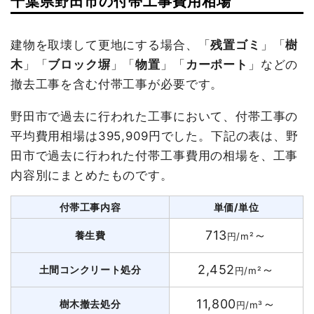
千葉県野田市の付帯工事費用相場
建物を取壊して更地にする場合、「
残置ゴミ
」「
樹
木
」「
ブロック塀
」「
物置
」「
カーポート
」などの
撤去工事を含む付帯工事が必要です。
野田市で過去に行われた工事において、付帯工事の
平均費用相場は395,909円でした。下記の表は、野
田市で過去に行われた付帯工事費用の相場を、工事
内容別にまとめたものです。
付帯工事内容
単価/単位
713
～
養生費
円/m²
2,452
～
土間コンクリート処分
円/m²
11,800
～
樹木撤去処分
円/m³