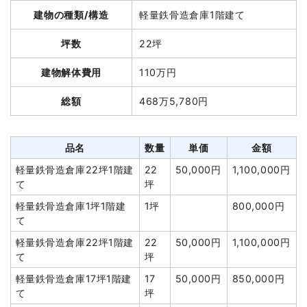
建物の種類/構造
軽量鉄骨造倉庫1階建て
総額
137万7,000円
坪数
22坪
品名
数量
単価
金額
建物解体費用
110万円
木造住宅18坪1階建て
18坪
35,667円
642,000円
総額
468万5,780円
養生費
160m²
850円
136,000円
植木・植栽撤去
4台
50,000円
200,000円
品名
数量
単価
金額
室内残置物撤去
1式
227,000円
軽量鉄骨造倉庫22坪1階建
22
50,000円
1,100,000円
諸経費
70,000円
て
坪
値引き
0円
軽量鉄骨造倉庫1坪1階建
1坪
800,000円
小計
1,275,000円
て
消費税
102,000円
軽量鉄骨造倉庫22坪1階建
22
50,000円
1,100,000円
て
坪
合計金額
1,377,000円
軽量鉄骨造倉庫17坪1階建
17
50,000円
850,000円
て
坪