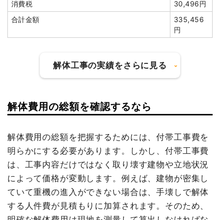
消費税
30,496円
諸経費
261,860円
合計金額
335,456
値引き
595円
円
小計
2,285,455
円
消費税
228,545円
解体工事の実績をさらに見る
合計金額
2,514,000
円
解体費用の総額を確認するなら
建物の種類/構造
内装解体住宅2階建て
坪数
21坪
解体費用の総額を把握するためには、付帯工事費を
建物の種類/構造
鉄骨造倉庫2階建て
明らかにする必要があります。しかし、付帯工事費
建物解体費用
59万5,000円
は、工事内容だけではなく取り壊す建物や立地状況
坪数
57坪
総額
65万円
によって価格が変動します。例えば、建物が密集し
建物解体費用
228万円
ていて重機の進入ができない場合は、手壊しで解体
する人件費が見積もりに加算されます。そのため、
品名
数量
単価
金額
総額
503万8,000円
明確な解体費用は現地を測量して算出しなければな