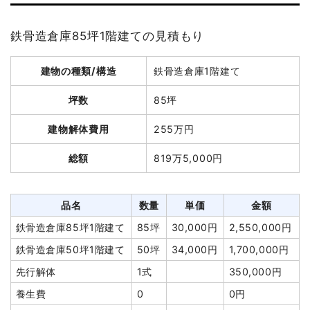
植木・植栽撤去
2台
70,000
140,000円
坪数
114坪
円
鉄骨造倉庫85坪1階建ての見積もり
土間コンクリート撤去
120m²
2,500円
300,000円
建物解体費用
399万円
室内残置物撤去
6台
60,000
360,000円
建物の種類/構造
鉄骨造倉庫1階建て
総額
438万9,000円
円
諸経費
50,000円
坪数
85坪
値引き
2,400円
品名
数量
単価
金額
建物解体費用
255万円
小計
3,181,600
軽量鉄骨造倉庫114坪1階
114
35,000
3,990,000
円
総額
819万5,000円
建て
坪
円
円
消費税
318,400円
養生費
0
0円
合計金額
3,500,000
諸経費
0円
品名
数量
単価
金額
円
値引き
0円
鉄骨造倉庫85坪1階建て
85坪
30,000円
2,550,000円
小計
3,990,000
鉄骨造倉庫50坪1階建て
50坪
34,000円
1,700,000円
円
先行解体
1式
350,000円
消費税
399,000円
養生費
0
0円
合計金額
4,389,000