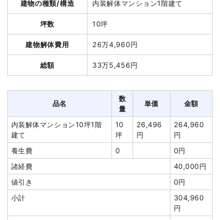
建物の種類/構造
内装解体マンション1階建て
円
総額
251万4,000円
室内残置物撤去
1m²
17,000
17,000円
坪数
10坪
円
建物解体費用
26万4,960円
諸経費
60,000円
品名
数量
単価
金額
値引き
9,400円
総額
33万5,456円
鉄骨造倉庫24坪2階建
24坪
43,508円
1,044,200
小計
1,490,000
て
円
円
鉄骨造倉庫16坪1階建
16坪
29,233円
467,730円
数
品名
単価
金額
消費税
149,000円
て
量
合計金額
1,639,000
切り離し・補修工事
11m
7,491円
82,400円
内装解体マンション10坪1階
10
26,496
264,960
円
建て
坪
円
円
養生費
1式
229,260円
養生費
0
0円
室内残置物撤去
1台
60,000円
60,000円
諸経費
40,000円
アスベスト撤去
163m²
1,200円
195,600円
値引き
0円
電柱撤去
1基
50,000円
50,000円
小計
304,960
有価物買取
4t
-26,250
-105,000円
円
円