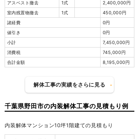
アスベスト撤去
1式
2,400,000円
円
室内残置物撤去
1式
450,000円
諸経費
0円
値引き
0円
建物の種類/構造
軽量鉄骨造倉庫2階建て
小計
7,450,000円
坪数
37坪
消費税
745,000円
合計金額
8,195,000円
建物解体費用
97万5,000円
総額
163万9,000円
解体工事の実績をさらに見る
品名
数量
単価
金額
千葉県野田市の内装解体工事の見積もり例
軽量鉄骨造倉庫37坪2階建
37坪
26,351
975,000円
建物の種類/構造
鉄骨造倉庫2階建て
て
円
内装解体マンション10坪1階建ての見積もり
養生費
78m²
800円
62,400円
坪数
24坪
アスベスト撤去
11m³
35,000
385,000円
建物解体費用
104万4,200円