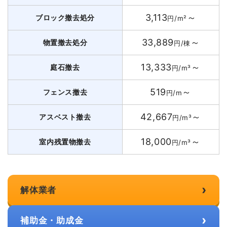
3,113
～
ブロック撤去処分
円/m²
33,889
～
物置撤去処分
円/棟
13,333
～
庭石撤去
円/m³
519
～
フェンス撤去
円/m
42,667
～
アスベスト撤去
円/m³
18,000
～
室内残置物撤去
円/m³
›
解体業者
›
補助金・助成金