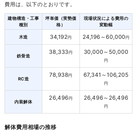
費用は、以下のとおりです。
建物構造・工事
坪単価（実勢価
現場状況による費用の
種別
格）
変動幅
34,192
24,196～60,000
木造
円
円
38,333
30,000～50,000
円
鉄骨造
円
78,938
67,341～106,205
円
RC造
円
26,496
26,496～26,496
円
内装解体
円
解体費用相場の推移