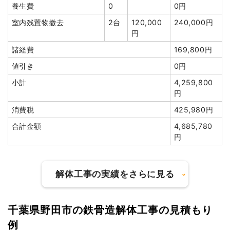
養生費
0
0円
室内残置物撤去
2台
120,000
240,000円
建物の種類/構造
木造店舗兼住宅2階建て
円
坪数
64坪
諸経費
169,800円
値引き
0円
建物解体費用
184万2,000円
小計
4,259,800
総額
350万円
円
消費税
425,980円
品名
数量
単価
金額
合計金額
4,685,780
円
木造店舗兼住宅64坪2階
64坪
28,781
1,842,000
建て
円
円
養生費
420m²
600円
252,000円
解体工事の実績をさらに見る
物置小屋撤去
1式
120,000円
室外設備・機器撤去
1式
80,000円
千葉県野田市の鉄骨造解体工事の見積もり
外階段撤去
1式
40,000円
建物の種類/構造
軽量鉄骨造倉庫1階建て
例