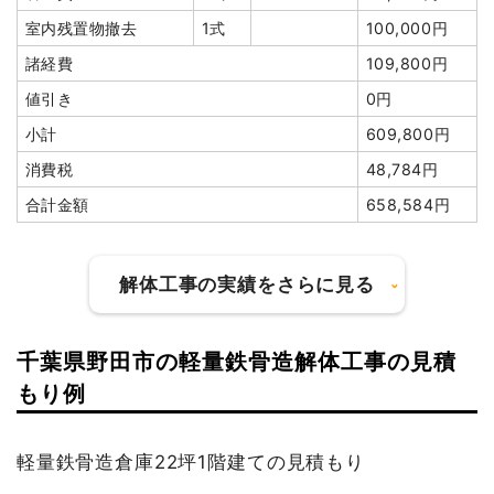
室内残置物撤去
1式
100,000円
諸経費
109,800円
値引き
0円
小計
609,800円
消費税
48,784円
合計金額
658,584円
解体工事の実績をさらに見る
千葉県野田市の軽量鉄骨造解体工事の見積
建物の種類/構造
木造住宅1階建て
もり例
坪数
18坪
軽量鉄骨造倉庫22坪1階建ての見積もり
建物解体費用
64万2,000円