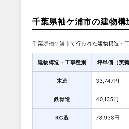
千葉県袖ケ浦市の建物構
千葉県袖ケ浦市で行われた建物構造・
建物構造・工事種別
坪単価（実
木造
33,747
円
鉄骨造
40,135
円
RC造
78,938
円