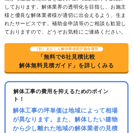
合計金額
6,820,000
合計金額
240,000円
しております。解体業界の透明化を目指し、お施主
円
様と優良な解体業者様が適切に出会えるよう、生ま
れたサービスです。補助金申請等のご相談も歓迎し
ておりますので、どうぞお気軽にご連絡ください。
建物の種類/構造
内装解体ビル1階建て
坪数
39坪
（社）あんしん解体業者認定協会運営
「無料で6社見積比較
建物解体費用
136万9,438円
解体無料見積ガイド」を詳しくみる
総額
200万円
解体工事の費用を抑えるためのポイン
品名
数量
単価
金額
ト！
内装解体ビル39坪1階建
39坪
35,114
1,369,438
て
円
円
解体工事の坪単価は地域によって相場
養生費
128m²
312円
39,970円
が異なります。また、解体したい建物
諸経費
515,720円
から少し離れた地域の解体業者の見積