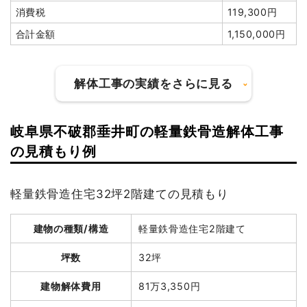
消費税
119,300円
合計金額
1,150,000円
解体工事の実績をさらに見る
岐阜県不破郡垂井町の軽量鉄骨造解体工事
建物の種類/構造
木造住宅2階建て
の見積もり例
坪数
35坪
軽量鉄骨造住宅32坪2階建ての見積もり
建物解体費用
99万7,000円
建物の種類/構造
軽量鉄骨造住宅2階建て
総額
148万2,500円
坪数
32坪
品名
数量
単価
金額
建物解体費用
81万3,350円
木造住宅35坪2階建て
35坪
28,486円
997,000円