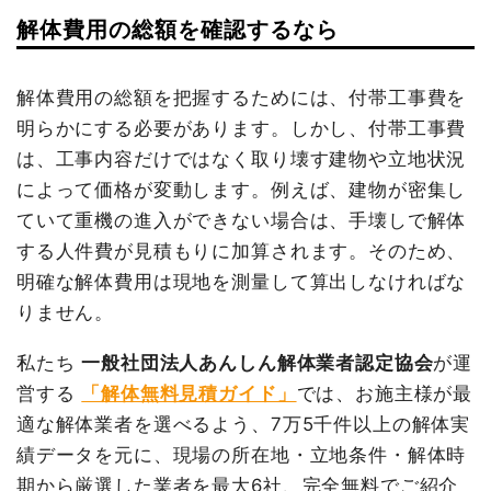
建物解体費用
412万2,110円
解体費用の総額を確認するなら
建物の種類/構造
内装解体店舗1階建て
総額
682万円
坪数
7坪
解体費用の総額を把握するためには、付帯工事費を
明らかにする必要があります。しかし、付帯工事費
建物解体費用
20万2,960円
品名
数量
単価
金額
は、工事内容だけではなく取り壊す建物や立地状況
鉄骨造住宅60坪3階建
60坪
68,702
4,122,110円
総額
24万円
によって価格が変動します。例えば、建物が密集し
て
円
ていて重機の進入ができない場合は、手壊しで解体
狭小地加算
32坪
9,380円
300,160円
する人件費が見積もりに加算されます。そのため、
品名
数量
単価
金額
養生費
364m²
1,200円
436,800円
明確な解体費用は現地を測量して算出しなければな
内装解体店舗7坪1階建て
7坪
28,994円
202,960円
室外設備・機器撤去
36m²
16,874円
607,450円
りません。
養生費
0
0円
諸経費
737,000円
諸経費
25,000円
私たち
一般社団法人あんしん解体業者認定協会
が運
値引き
3,520円
値引き
9,778円
営する
「解体無料見積ガイド」
では、お施主様が最
小計
6,200,000
円
適な解体業者を選べるよう、7万5千件以上の解体実
小計
218,182円
績データを元に、現場の所在地・立地条件・解体時
消費税
620,000円
消費税
21,818円
期から厳選した業者を最大6社、完全無料でご紹介