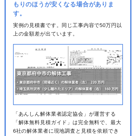
値引き
106,946円
もりのほうが安くなる場合がありま
小計
1,818,182円
す。
消費税
181,818円
実例の見積書です。同じ工事内容で50万円以
合計金額
2,000,000
上の金額差が出ています。
円
「あんしん解体業者認定協会」が運営する
「解体無料見積ガイド」は完全無料で、最大
6社の解体業者に現地調査と見積を依頼でき