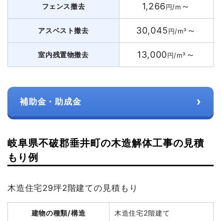
1,266
～
フェンス撤去
円/m
30,045
～
アスベスト撤去
円/m³
13,000
～
室内残置物撤去
円/m³
›
補助金・助成金
岐阜県不破郡垂井町の木造解体工事の見積
もり例
木造住宅29坪2階建ての見積もり
建物の種類/構造
木造住宅2階建て