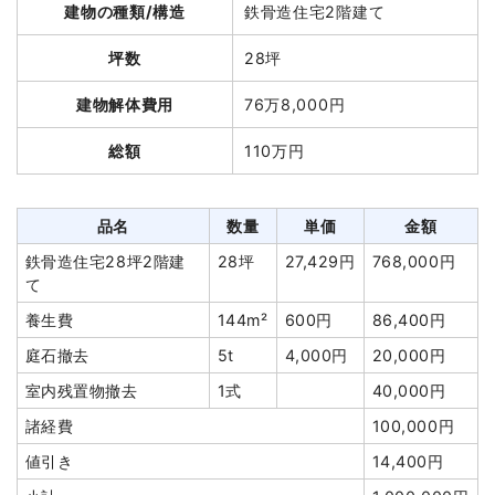
合計金額
1,265,000円
建物の種類/構造
鉄骨造住宅2階建て
総額
70万2,000円
坪数
28坪
品名
数量
単価
金額
建物解体費用
76万8,000円
軽量鉄骨造倉庫13坪1階建
13坪
13,892
180,600円
総額
110万円
て
円
養生費
45m²
908円
40,860円
アスベスト撤去
58m²
2,300円
133,400円
品名
数量
単価
金額
ブロック塀撤去
44m²
2,300円
101,200円
鉄骨造住宅28坪2階建
28坪
27,429円
768,000円
て
門扉・門柱撤去
2基
14,500
29,000円
円
養生費
144m²
600円
86,400円
土間コンクリート撤去
6m²
1,757円
10,540円
庭石撤去
5t
4,000円
20,000円
庭石撤去
4m³
12,250
49,000円
室内残置物撤去
1式
40,000円
円
諸経費
100,000円
諸経費
141,000円
値引き
14,400円
値引き
35,600円