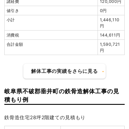
諸経費
120,000円
建物の種類/構造
木造住宅2階建て
値引き
0円
坪数
36坪
小計
1,446,110
円
建物解体費用
91万4,400円
消費税
144,611円
総額
126万5,000円
合計金額
1,590,721
円
品名
数量
単価
金額
木造住宅36坪2階建て
36坪
25,400円
914,400円
解体工事の実績をさらに見る
養生費
176m²
500円
88,000円
植木・植栽撤去
1台
50,000円
50,000円
岐阜県不破郡垂井町の鉄骨造解体工事の見
諸経費
110,000円
建物の種類/構造
軽量鉄骨造倉庫1階建て
積もり例
値引き
12,400円
坪数
13坪
小計
1,150,000円
鉄骨造住宅28坪2階建ての見積もり
建物解体費用
18万600円
消費税
115,000円