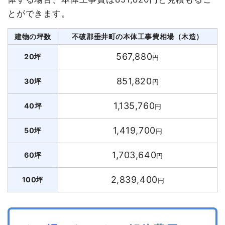
とができます。
建物の坪数
不破郡垂井町の本体工事費相場（木造）
567,880
20坪
円
851,820
30坪
円
1,135,760
40坪
円
1,419,700
50坪
円
1,703,640
60坪
円
2,839,400
100坪
円