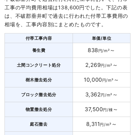
工事の平均費用相場は138,600円でした。下記の表
は、不破郡垂井町で過去に行われた付帯工事費用の
相場を、工事内容別にまとめたものです。
付帯工事内容
単価/単位
838
～
養生費
円/m²
2,269
～
土間コンクリート処分
円/m²
10,000
～
樹木撤去処分
円/m³
3,362
～
ブロック撤去処分
円/m²
37,500
～
物置撤去処分
円/棟
8,311
～
庭石撤去
円/m³