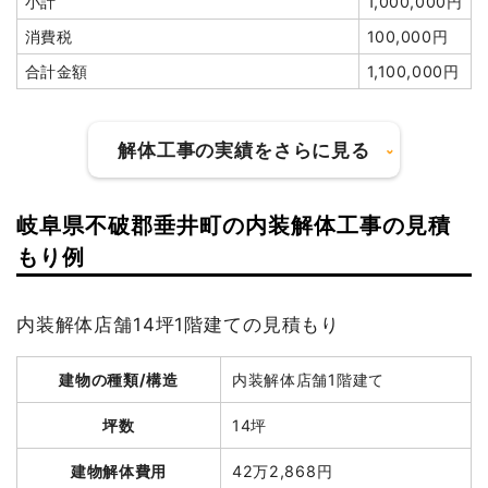
小計
1,000,000円
小計
650,000
消費税
100,000円
円
合計金額
1,100,000円
消費税
52,000円
合計金額
702,000円
解体工事の実績をさらに見る
岐阜県不破郡垂井町の内装解体工事の見積
建物の種類/構造
軽量鉄骨造住宅1階建て
建物の種類/構造
鉄骨造小屋2階建て
もり例
坪数
31坪
坪数
20坪
内装解体店舗14坪1階建ての見積もり
建物解体費用
76万3,840円
建物解体費用
60万円
総額
135万6,124円
建物の種類/構造
内装解体店舗1階建て
総額
75万円
坪数
14坪
品名
数量
単価
金額
品名
数量
単価
金額
建物解体費用
42万2,868円
軽量鉄骨造住宅31坪1階建
31
24,640
763,840円