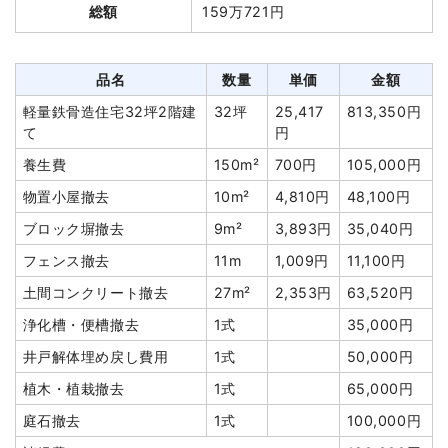
総額
159万721円
養生費
180m²
600円
108,000円
植木・植栽撤去
2t
18,000円
36,000円
品名
数量
単価
金額
庭石撤去
15t
5,000円
75,000円
軽量鉄骨造住宅32坪2階建
32坪
25,417
813,350円
カーポート撤去
1式
10,000円
て
円
物置撤去
1式
10,000円
養生費
150m²
700円
105,000円
浄化槽・便槽撤去
1式
20,000円
物置小屋撤去
10m²
4,810円
48,100円
諸経費
100,000円
ブロック塀撤去
9m²
3,893円
35,040円
値引き
8,273円
フェンス撤去
11m
1,009円
11,100円
小計
1,347,727円
土間コンクリート撤去
27m²
2,353円
63,520円
消費税
134,773円
浄化槽・便槽撤去
1式
35,000円
合計金額
1,482,500円
井戸解体埋め戻し費用
1式
50,000円
植木・植栽撤去
1式
65,000円
庭石撤去
1式
100,000円