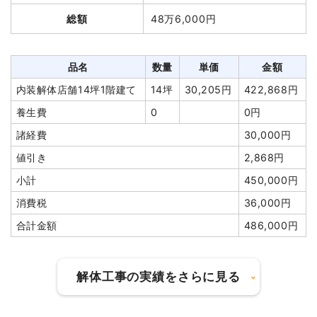
鉄骨造小屋20坪2階建て
20坪
30,000円
600,000円
て
坪
円
総額
48万6,000円
養生費
1式
100,000円
鉄骨造倉庫17坪1階建て
17
21,412円
364,000円
坪
その他（鳥小屋撤去）
1式
15,000円
品名
数量
単価
金額
養生費
0
0円
庭石撤去
6t
9,500円
57,000円
内装解体店舗14坪1階建て
14坪
30,205円
422,868円
物置撤去
1式
5,000円
諸経費
30,000円
養生費
0
0円
諸経費
100,000円
値引き
132,200円
諸経費
30,000円
値引き
0円
小計
669,800円
値引き
2,868円
小計
1,232,840
消費税
80,200円
円
小計
450,000円
合計金額
750,000円
消費税
123,284円
消費税
36,000円
合計金額
1,356,124円
合計金額
486,000円
建物の種類/構造
鉄骨造住宅3階建て
解体工事の実績をさらに見る
坪数
60坪