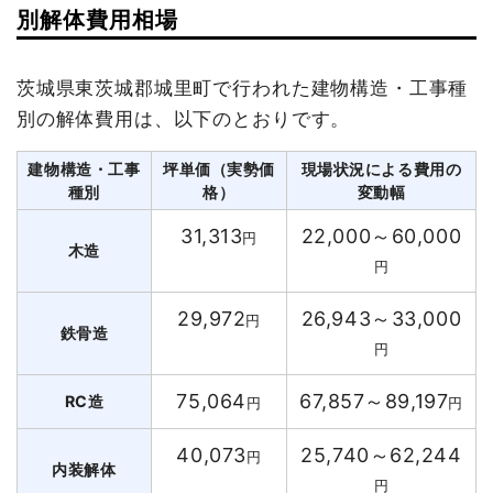
別解体費用相場
茨城県東茨城郡城里町で行われた建物構造・工事種
別の解体費用は、以下のとおりです。
建物構造・工事
坪単価（実勢価
現場状況による費用の
種別
格）
変動幅
31,313
22,000～60,000
円
木造
円
29,972
26,943～33,000
円
鉄骨造
円
75,064
67,857～89,197
RC造
円
円
40,073
25,740～62,244
円
内装解体
円