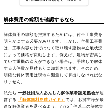
値引き
0円
小計
1,472,800
建物の種類/構造
鉄骨造住宅1階建て
円
解体費用の総額を確認するなら
坪数
39坪
建物の種類/構造
内装解体店舗1階建て
消費税
147,280円
合計金額
1,620,080
建物解体費用
111万3,000円
坪数
85坪
円
解体費用の総額を把握するためには、付帯工事費を
総額
165万円
明らかにする必要があります。しかし、付帯工事費
建物解体費用
274万円
は、工事内容だけではなく取り壊す建物や立地状況
総額
358万円
によって価格が変動します。例えば、建物が密集し
品名
数量
単価
金額
ていて重機の進入ができない場合は、手壊しで解体
鉄骨造住宅39坪1階建て
39坪
28,538
1,113,000
する人件費が見積もりに加算されます。そのため、
品名
数量
単価
金額
円
円
明確な解体費用は現地を測量して算出しなければな
内装解体店舗85坪1階建
85坪
32,235
2,740,000
プレハブ事務所3坪1階建
3坪
18,000
54,000円
て
円
円
りません。
て
円
小運搬費
18人
20,000
360,000円
養生費
140m²
650円
91,000円
私たち
一般社団法人あんしん解体業者認定協会
が運
工
円
ブロック塀撤去
8kg
15,000
120,000円
営する
「解体無料見積ガイド」
では、お施主様が最
養生費
0
0円
円
適な解体業者を選べるよう、7万5千件以上の解体実