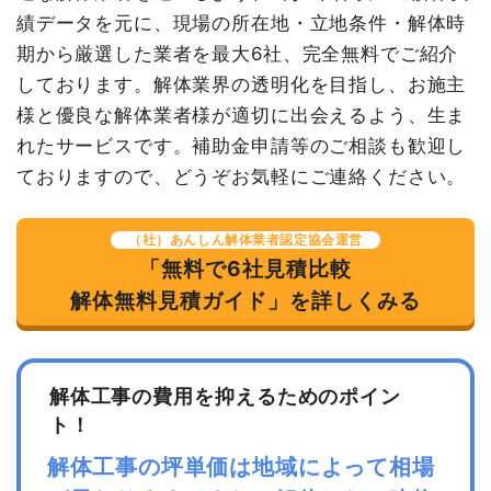
植木・植栽撤去
1式
80,000円
植木・植栽撤去
1台
65,000
65,000円
績データを元に、現場の所在地・立地条件・解体時
円
諸経費
80,000円
期から厳選した業者を最大6社、完全無料でご紹介
諸経費
85,000円
値引き
6,000円
しております。解体業界の透明化を目指し、お施主
値引き
240円
小計
3,254,000
様と優良な解体業者様が適切に出会えるよう、生ま
円
小計
1,527,760
れたサービスです。補助金申請等のご相談も歓迎し
円
消費税
326,000円
ておりますので、どうぞお気軽にご連絡ください。
消費税
122,240円
合計金額
3,580,000
円
合計金額
1,650,000
（社）あんしん解体業者認定協会運営
円
「無料で6社見積比較
解体無料見積ガイド」を詳しくみる
建物の種類/構造
内装解体旅館・ホテル4階建て
坪数
38坪
解体工事の費用を抑えるためのポイン
ト！
建物解体費用
236万5,256円
解体工事の坪単価は地域によって相場
総額
400万円