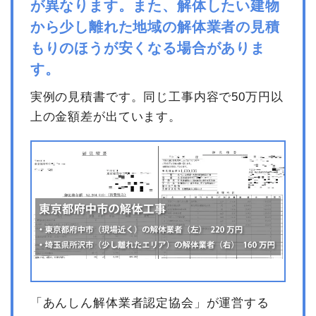
が異なります。また、解体したい建物
から少し離れた地域の解体業者の見積
数
もりのほうが安くなる場合がありま
品名
単価
金額
量
す。
内装解体旅館・ホテル38坪4
38
62,244
2,365,256
実例の見積書です。同じ工事内容で50万円以
階建て
坪
円
円
上の金額差が出ています。
養生費
0
0円
フェンス撤去
1式
3,000円
家具・家電処分
1式
33,000円
室内残置物撤去
1式
15,000円
看板撤去
1式
85,000円
露天風呂撤去
1式
728,000円
諸経費
505,000円
値引き
97,892円
小計
3,636,364
「あんしん解体業者認定協会」が運営する
円