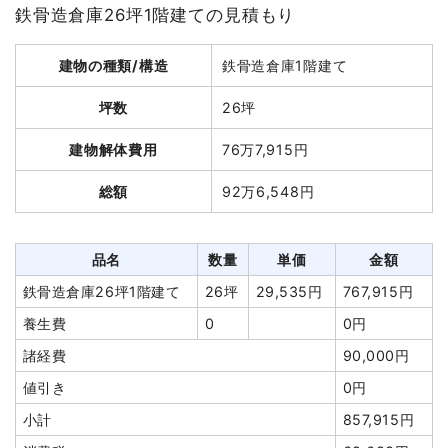
鉄骨造倉庫26坪1階建ての見積もり
建物解体費用
94万3,000円
建物の種類/構造
鉄骨造倉庫1階建て
総額
239万300円
坪数
26坪
品名
数量
単価
金額
建物解体費用
76万7,915円
軽量鉄骨造住宅35坪2階建
35
26,943
943,000円
総額
92万6,548円
て
坪
円
養生費
1式
35,000円
室内残置物撤去
4台
90,000
360,000円
品名
数量
単価
金額
円
鉄骨造倉庫26坪1階建て
26坪
29,535円
767,915円
植木・植栽撤去
1式
120,000円
養生費
0
0円
物置撤去
1式
150,000円
諸経費
90,000円
カーポート撤去
1式
40,000円
値引き
0円
門扉・門柱撤去
1式
140,000円
小計
857,915円
庭石撤去
1式
160,000円