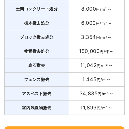
8,000
～
土間コンクリート処分
円/m²
6,000
～
樹木撤去処分
円/m³
3,354
～
ブロック撤去処分
円/m²
150,000
～
物置撤去処分
円/棟
11,042
～
庭石撤去
円/m³
1,445
～
フェンス撤去
円/m
34,835
～
アスベスト撤去
円/m³
11,899
～
室内残置物撤去
円/m³