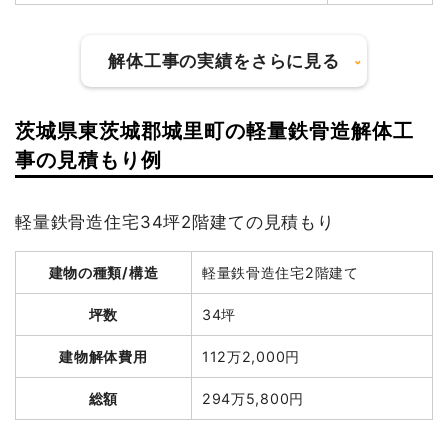
解体工事の実績をさらに見る
茨城県東茨城郡城里町の軽量鉄骨造解体工
建物の種類/構造
木造住宅1階建て
事の見積もり例
坪数
6坪
軽量鉄骨造住宅34坪2階建ての見積もり
建物解体費用
28万7,396円
建物の種類/構造
軽量鉄骨造住宅2階建て
総額
123万2,000円
坪数
34坪
品名
数量
単価
金額
建物解体費用
112万2,000円
木造住宅6坪1階建て
6坪
47,899円
287,396円
総額
294万5,800円
養生費
60m²
580円
34,800円
物置撤去
20m²
23,616円
472,326円