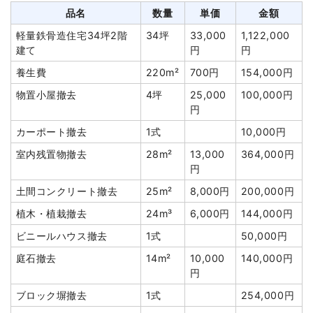
品名
数量
単価
金額
カッター工事
1式
73,530円
軽量鉄骨造住宅34坪2階
34坪
33,000
1,122,000
室外設備・機器撤去
1式
71,430円
建て
円
円
諸経費
182,407円
養生費
220m²
700円
154,000円
値引き
1,889円
物置小屋撤去
4坪
25,000
100,000円
小計
1,120,000円
円
消費税
112,000円
カーポート撤去
1式
10,000円
合計金額
1,232,000円
室内残置物撤去
28m²
13,000
364,000円
円
土間コンクリート撤去
25m²
8,000円
200,000円
植木・植栽撤去
24m³
6,000円
144,000円
建物の種類/構造
木造住宅2階建て
ビニールハウス撤去
1式
50,000円
庭石撤去
14m²
10,000
140,000円
坪数
39坪
円
建物解体費用
109万2,000円
ブロック塀撤去
1式
254,000円