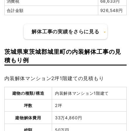
消費税
68,633円
ブロック塀撤去
1式
60,000円
合計金額
926,548円
諸経費
165,000円
値引き
0円
解体工事の実績をさらに見る
小計
2,173,000
円
消費税
217,300円
茨城県東茨城郡城里町の内装解体工事の見
建物の種類/構造
鉄骨造店舗2階建て
合計金額
2,390,300
積もり例
円
坪数
61坪
内装解体マンション2坪1階建ての見積もり
建物解体費用
193万円
建物の種類/構造
内装解体マンション1階建て
総額
279万円
建物の種類/構造
軽量鉄骨造住宅2階建て
坪数
2坪
坪数
24坪
品名
数量
単価
金額
建物解体費用
33万4,860円
建物解体費用
88万8,000円
鉄骨造店舗61坪2階建
61坪
31,639円
1,930,000円
総額
50万円
て