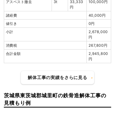
アスベスト撤去
3t
33,333
100,000円
総額
180万円
円
諸経費
40,000円
品名
数量
単価
金額
値引き
0円
木造住宅39坪2階建て
39坪
28,000円
1,092,000円
小計
2,678,000
養生費
3面
50,000円
150,000円
円
ブロック塀撤去
2面
50,000円
100,000円
消費税
267,800円
植木・植栽撤去
3台
50,000円
150,000円
合計金額
2,945,800
円
庭石撤去
1台
65,000円
65,000円
土間コンクリート撤去
1式
20,000円
諸経費
119,800円
解体工事の実績をさらに見る
値引き
66,480円
小計
1,630,320円
茨城県東茨城郡城里町の鉄骨造解体工事の
建物の種類/構造
軽量鉄骨造住宅2階建て
消費税
169,680円
見積もり例
合計金額
1,800,000円
坪数
35坪