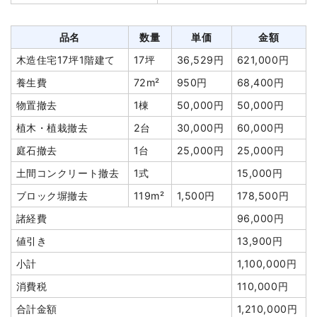
品名
数量
単価
金額
木造住宅17坪1階建て
17坪
36,529円
621,000円
養生費
72m²
950円
68,400円
物置撤去
1棟
50,000円
50,000円
植木・植栽撤去
2台
30,000円
60,000円
庭石撤去
1台
25,000円
25,000円
土間コンクリート撤去
1式
15,000円
ブロック塀撤去
119m²
1,500円
178,500円
諸経費
96,000円
値引き
13,900円
小計
1,100,000円
消費税
110,000円
合計金額
1,210,000円