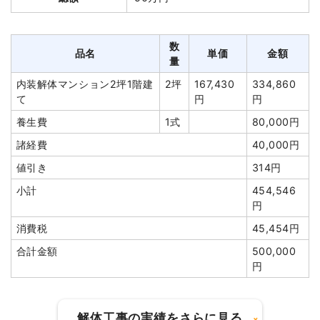
総額
162万80円
養生費
296m²
600円
177,600円
物置撤去
5坪
18,000
90,000円
数
品名
単価
金額
品名
数量
単価
金額
円
量
軽量鉄骨造住宅24坪2階建
24
37,000
888,000円
外階段撤去
2箇所
10,000
20,000円
内装解体マンション2坪1階建
2坪
167,430
334,860
て
坪
円
円
て
円
円
狭小地加算
1式
100,000円
土間コンクリート撤去
130m²
1,793円
233,100円
養生費
1式
80,000円
養生費
3面
50,000
150,000円
物置撤去
1台
5,000円
5,000円
諸経費
40,000円
円
諸経費
176,000円
値引き
314円
外構撤去
1式
70,000円
値引き
95,336円
小計
454,546
植木・植栽撤去
1台
40,000
40,000円
円
小計
2,536,364
円
円
消費税
45,454円
庭石撤去
1式
65,000円
消費税
253,636円
合計金額
500,000
物置撤去
2台
20,000
40,000円
円
合計金額
2,790,000円
円
諸経費
119,800円
解体工事の実績をさらに見る