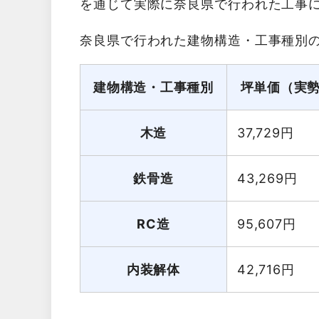
を通じて実際に奈良県で行われた工事
奈良県で行われた建物構造・工事種別
建物構造・工事種別
坪単価（実
木造
37,729
円
鉄骨造
43,269
円
RC造
95,607
円
内装解体
42,716
円