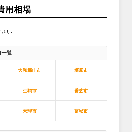
費用相場
ださい。
市一覧
大和郡山市
橿原市
生駒市
香芝市
天理市
葛城市