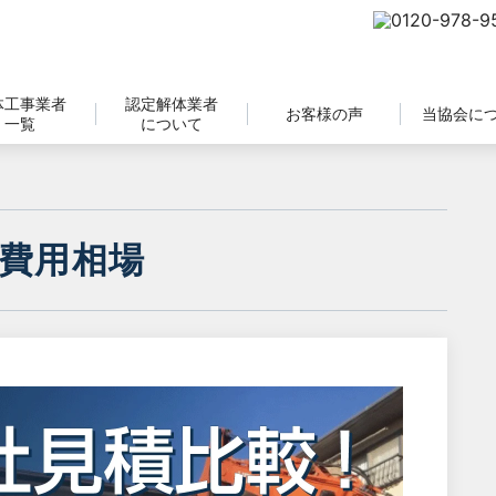
体工事業者
認定解体業者
お客様の声
当協会に
一覧
について
費用相場