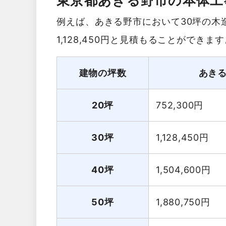
東京都あきる野市の本体工
例えば、あきる野市において30坪の木
1,128,450円と見積もることができま
建物の坪数
あき
20坪
752,300
円
30坪
1,128,450
円
40坪
1,504,600
円
50坪
1,880,750
円