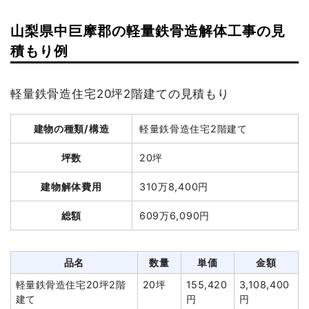
山梨県中巨摩郡の軽量鉄骨造解体工事の見
建物の種類/構造
木造アパート2階建て
積もり例
坪数
40坪
軽量鉄骨造住宅20坪2階建ての見積もり
建物解体費用
124万円
総額
181万5,000円
建物の種類/構造
軽量鉄骨造住宅2階建て
坪数
20坪
品名
数量
単価
金額
建物解体費用
310万8,400円
木造アパート40坪2階建
40坪
31,000
1,240,000
て
円
円
総額
609万6,090円
養生費
225m²
990円
222,750円
外階段撤去
1式
65,000円
品名
数量
単価
金額
諸経費
129,500円
軽量鉄骨造住宅20坪2階
20坪
155,420
3,108,400
値引き
7,250円
建て
円
円