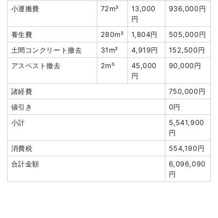
小計
1,650,000
小運搬費
72m³
13,000
936,000円
円
円
消費税
165,000円
養生費
280m²
1,804円
505,000円
合計金額
1,815,000
土間コンクリート撤去
31m²
4,919円
152,500円
円
アスベスト撤去
2m³
45,000
90,000円
円
諸経費
750,000円
値引き
0円
建物の種類/構造
木造住宅1階建て
小計
5,541,900
坪数
30坪
円
消費税
554,190円
建物解体費用
115万5,000円
合計金額
6,096,090
総額
236万5,000円
円
品名
数量
単価
金額