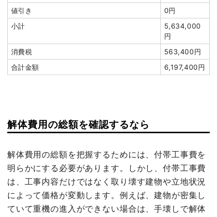
値引き
0円
建物の種類/構造
鉄骨造工場1階建て
小計
5,634,000
円
坪数
47坪
消費税
563,400円
建物解体費用
72万7,000円
合計金額
6,197,400円
総額
210万6,000円
品名
数量
単価
金額
解体費用の総額を確認するなら
鉄骨造工場47坪1階建て
47坪
15,468円
727,000円
木造住宅18坪2階建て
18坪
23,000円
414,000円
解体費用の総額を把握するためには、付帯工事費を
狭小地加算
4人工
17,600円
70,400円
明らかにする必要があります。しかし、付帯工事費
養生費
0
0円
は、工事内容だけではなく取り壊す建物や立地状況
によって価格が変動します。例えば、建物が密集し
浄化槽・便槽撤去
1式
20,000円
ていて重機の進入ができない場合は、手壊しで解体
有価物買取
1式
-70,000円