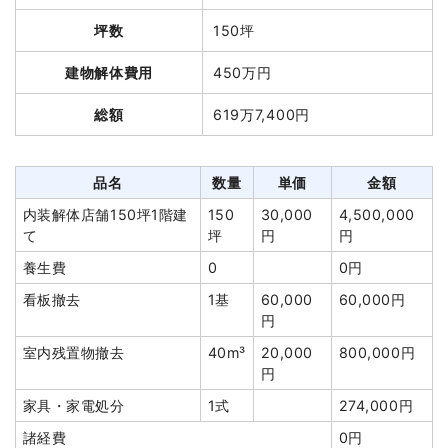
坪数
150坪
品名
数量
単価
金額
鉄骨造倉庫18坪1階建て
18坪
22,000円
396,000円
建物解体費用
450万円
木造倉庫18坪1階建て
18坪
20,000円
360,000円
総額
619万7,400円
養生費
0
0円
土間コンクリート撤去
62m²
2,300円
142,600円
品名
数量
単価
金額
植木・植栽撤去
1式
20,000円
内装解体店舗150坪1階建
150
30,000
4,500,000
室内残置物撤去
10m³
8,000円
80,000円
て
坪
円
円
諸経費
158,000円
養生費
0
0円
値引き
6,600円
看板撤去
1基
60,000
60,000円
円
小計
1,150,000円
室内残置物撤去
40m³
20,000
800,000円
消費税
92,000円
円
合計金額
1,242,000円
家具・家電処分
1式
274,000円
諸経費
0円