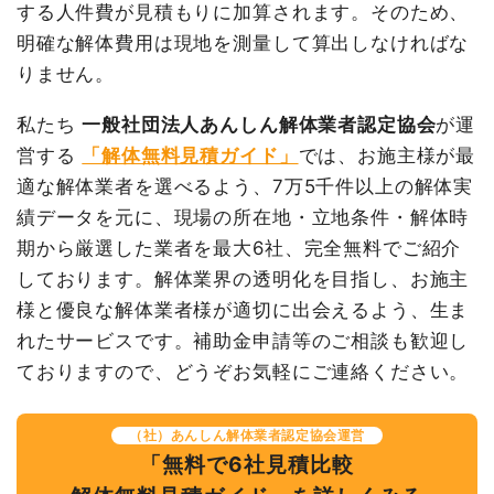
する人件費が見積もりに加算されます。そのため、
室内残置物撤去
65m³
9,500円
617,500円
明確な解体費用は現地を測量して算出しなければな
土間コンクリート撤去
9坪
14,500円
130,500円
りません。
諸経費
44,000円
私たち
一般社団法人あんしん解体業者認定協会
が運
値引き
3,400円
営する
「解体無料見積ガイド」
では、お施主様が最
小計
1,950,000円
適な解体業者を選べるよう、7万5千件以上の解体実
消費税
156,000円
績データを元に、現場の所在地・立地条件・解体時
合計金額
2,106,000円
期から厳選した業者を最大6社、完全無料でご紹介
しております。解体業界の透明化を目指し、お施主
様と優良な解体業者様が適切に出会えるよう、生ま
れたサービスです。補助金申請等のご相談も歓迎し
ておりますので、どうぞお気軽にご連絡ください。
（社）あんしん解体業者認定協会運営
「無料で6社見積比較