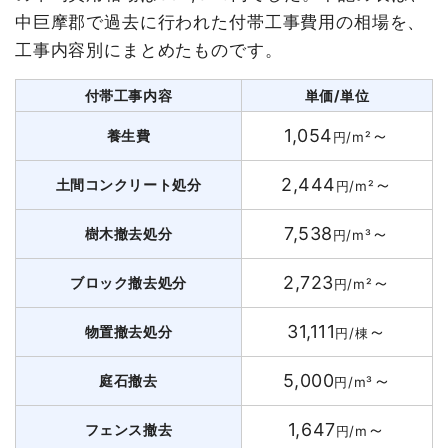
中巨摩郡で過去に行われた付帯工事費用の相場を、
工事内容別にまとめたものです。
付帯工事内容
単価/単位
1,054
～
養生費
円/m²
2,444
～
土間コンクリート処分
円/m²
7,538
～
樹木撤去処分
円/m³
2,723
～
ブロック撤去処分
円/m²
31,111
～
物置撤去処分
円/棟
5,000
～
庭石撤去
円/m³
1,647
～
フェンス撤去
円/m