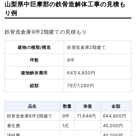
木造住宅30坪1階建て
30坪
38,500円
1,155,000円
山梨県中巨摩郡の鉄骨造解体工事の見積も
木造蔵18坪2階建て
18坪
34,028円
612,500円
り例
木造倉庫6坪1階建て
6坪
16,500円
99,000円
養生費
210m²
880円
184,800円
鉄骨造倉庫9坪2階建ての見積もり
犬走り撤去
7m²
2,700円
18,900円
建物の種類/構造
鉄骨造倉庫2階建て
浄化槽・便槽撤去
1式
30,000円
坪数
9坪
庭石撤去
1式
12,000円
植木・植栽撤去
1式
110,000円
建物解体費用
64万4,800円
諸経費
34,000円
総額
79万7,280円
値引き
106,200円
小計
2,150,000円
品名
数量
単価
金額
消費税
215,000円
鉄骨造倉庫9坪2階建て
9坪
71,644円
644,800円
合計金額
2,365,000円
養生費
1式
40,000円
諸経費
40,000円