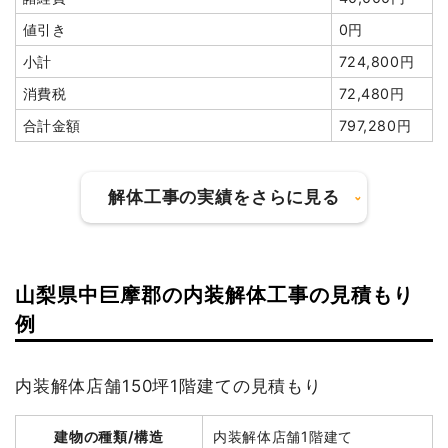
値引き
0円
小計
724,800円
消費税
72,480円
合計金額
797,280円
解体工事の実績をさらに見る
建物の種類/構造
鉄骨造倉庫1階建て
山梨県中巨摩郡の内装解体工事の見積もり
例
坪数
18坪
建物解体費用
39万6,000円
内装解体店舗150坪1階建ての見積もり
総額
124万2,000円
建物の種類/構造
内装解体店舗1階建て