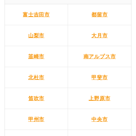
富士吉田市
都留市
山梨市
大月市
韮崎市
南アルプス市
北杜市
甲斐市
笛吹市
上野原市
甲州市
中央市