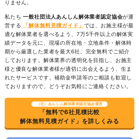
室内残置物撤去
65m³
9,500円
617,500円
りません。
土間コンクリート撤去
9坪
14,500円
130,500円
私たち
一般社団法人あんしん解体業者認定協会
が運
諸経費
44,000円
営する
「解体無料見積ガイド」
では、お施主様が最
値引き
3,400円
適な解体業者を選べるよう、7万5千件以上の解体実
小計
1,950,000円
績データを元に、現場の所在地・立地条件・解体時
消費税
156,000円
期から厳選した業者を最大6社、完全無料でご紹介
しております。解体業界の透明化を目指し、お施主
合計金額
2,106,000円
様と優良な解体業者様が適切に出会えるよう、生ま
れたサービスです。補助金申請等のご相談も歓迎し
ておりますので、どうぞお気軽にご連絡ください。
（社）あんしん解体業者認定協会運営
「無料で6社見積比較
解体無料見積ガイド」を詳しくみる