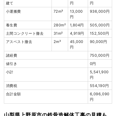
建て
円
円
ブロック塀撤去
20m²
3,500円
70,000円
小運搬費
72m³
13,000
936,000円
土間コンクリート撤去
17m²
1,200円
20,400円
円
植木・植栽撤去
2台
40,000円
80,000円
養生費
280m²
1,804円
505,000円
浄化槽・便槽撤去
1槽
80,000円
80,000円
土間コンクリート撤去
31m²
4,919円
152,500円
ブロック塀撤去
1式
12,500円
アスベスト撤去
2m³
45,000
90,000円
円
諸経費
188,000円
諸経費
750,000円
値引き
0円
値引き
0円
小計
2,288,100円
小計
5,541,900
消費税
228,810円
円
合計金額
2,516,910円
消費税
554,190円
合計金額
6,096,090
円
建物の種類/構造
木造住宅2階建て
山梨県上野原市の鉄骨造解体工事の見積も