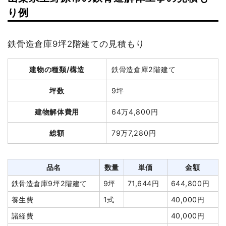
り例
坪数
27坪
建物解体費用
76万円
鉄骨造倉庫9坪2階建ての見積もり
総額
117万7,000円
建物の種類/構造
鉄骨造倉庫2階建て
品名
数量
単価
金額
坪数
9坪
木造住宅27坪2階建て
27坪
28,148円
760,000円
建物解体費用
64万4,800円
切り離し
1式
54,000円
総額
79万7,280円
養生費
79m²
800円
63,200円
諸経費
202,000円
品名
数量
単価
金額
値引き
0円
鉄骨造倉庫9坪2階建て
9坪
71,644円
644,800円
小計
1,079,200円
養生費
1式
40,000円
消費税
97,800円
諸経費
40,000円
合計金額
1,177,000円