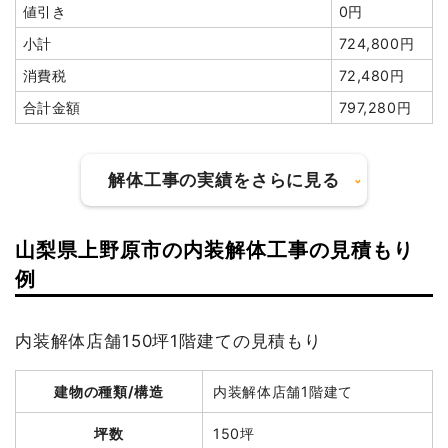
値引き
0円
小計
724,800円
消費税
72,480円
合計金額
797,280円
解体工事の実績をさらに見る
山梨県上野原市の内装解体工事の見積もり
建物の種類/構造
鉄骨造倉庫1階建て
例
坪数
18坪
内装解体店舗150坪1階建ての見積もり
建物解体費用
39万6,000円
建物の種類/構造
内装解体店舗1階建て
総額
124万2,000円
坪数
150坪