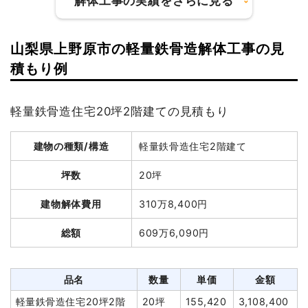
解体工事の実績をさらに見る
山梨県上野原市の軽量鉄骨造解体工事の見
建物の種類/構造
木造住宅2階建て
積もり例
坪数
54坪
軽量鉄骨造住宅20坪2階建ての見積もり
建物解体費用
135万円
建物の種類/構造
軽量鉄骨造住宅2階建て
総額
251万6,910円
坪数
20坪
品名
数量
単価
金額
建物解体費用
310万8,400円
木造住宅54坪2階建て
54坪
25,000円
1,350,000円
総額
609万6,090円
狭小地加算
45坪
1,000円
45,000円
養生費
385m²
1,000円
385,000円
品名
数量
単価
金額
物置撤去
1式
53,000円
軽量鉄骨造住宅20坪2階
20坪
155,420
3,108,400
フェンス撤去
14枚
300円
4,200円