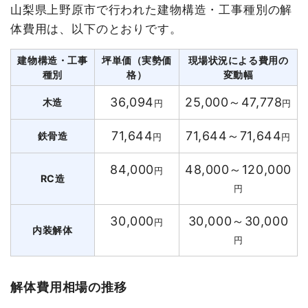
山梨県上野原市で行われた建物構造・工事種別の解
体費用は、以下のとおりです。
建物構造・工事
坪単価（実勢価
現場状況による費用の
種別
格）
変動幅
36,094
25,000～47,778
木造
円
円
71,644
71,644～71,644
鉄骨造
円
円
84,000
48,000～120,000
円
RC造
円
30,000
30,000～30,000
円
内装解体
円
解体費用相場の推移