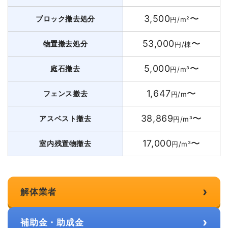
3,500
〜
ブロック撤去処分
円/m²
53,000
〜
物置撤去処分
円/棟
5,000
〜
庭石撤去
円/m³
1,647
〜
フェンス撤去
円/m
38,869
〜
アスベスト撤去
円/m³
17,000
〜
室内残置物撤去
円/m³
›
解体業者
›
補助金・助成金