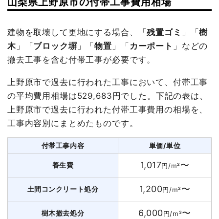
山梨県上野原市の付帯工事費用相場
建物を取壊して更地にする場合、「
残置ゴミ
」「
樹
木
」「
ブロック塀
」「
物置
」「
カーポート
」などの
撤去工事を含む付帯工事が必要です。
上野原市で過去に行われた工事において、付帯工事
の平均費用相場は529,683円でした。下記の表は、
上野原市で過去に行われた付帯工事費用の相場を、
工事内容別にまとめたものです。
付帯工事内容
単価/単位
1,017
〜
養生費
円/m²
1,200
〜
土間コンクリート処分
円/m²
6,000
〜
樹木撤去処分
円/m³