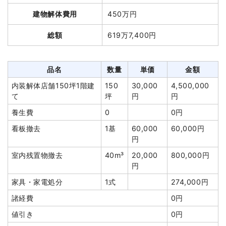
品名
数量
単価
金額
建物解体費用
450万円
鉄骨造倉庫18坪1階建て
18坪
22,000円
396,000円
総額
619万7,400円
木造倉庫18坪1階建て
18坪
20,000円
360,000円
養生費
0
0円
品名
数量
単価
金額
土間コンクリート撤去
62m²
2,300円
142,600円
内装解体店舗150坪1階建
150
30,000
4,500,000
植木・植栽撤去
1式
20,000円
て
坪
円
円
室内残置物撤去
10m³
8,000円
80,000円
養生費
0
0円
諸経費
158,000円
看板撤去
1基
60,000
60,000円
値引き
6,600円
円
小計
1,150,000円
室内残置物撤去
40m³
20,000
800,000円
円
消費税
92,000円
家具・家電処分
1式
274,000円
合計金額
1,242,000円
諸経費
0円
値引き
0円