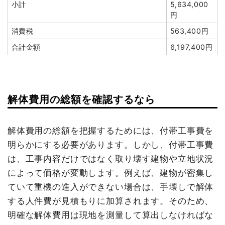
小計
5,634,000
円
建物の種類/構造
鉄骨造工場1階建て
消費税
563,400円
坪数
47坪
合計金額
6,197,400円
建物解体費用
72万7,000円
総額
210万6,000円
解体費用の総額を確認するなら
品名
数量
単価
金額
鉄骨造工場47坪1階建て
47坪
15,468円
727,000円
解体費用の総額を把握するためには、付帯工事費を
明らかにする必要があります。しかし、付帯工事費
木造住宅18坪2階建て
18坪
23,000円
414,000円
は、工事内容だけではなく取り壊す建物や立地状況
狭小地加算
4人工
17,600円
70,400円
によって価格が変動します。例えば、建物が密集し
養生費
0
0円
ていて重機の進入ができない場合は、手壊しで解体
浄化槽・便槽撤去
1式
20,000円
する人件費が見積もりに加算されます。そのため、
有価物買取
1式
-70,000円
明確な解体費用は現地を測量して算出しなければな