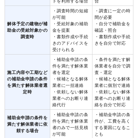
ドを利用する場合
合
・調査時間の短縮
・調査に一定の時
が可能
間が必要
解体予定の建物が補
・受給対象の補助
・自分で補助金を
助金の受給対象かの
金を提案
確認・照合
調査時
・書類作成や手続
・書類作成や手続
きのアドバイスを
きを自分で対応
受けられる
・補助金申請の条
・条件を満たす解
件を満たす解体業
体業者を自分で調
施工内容や工期など
者を選定
査・選定
の補助金申請の条件
・候補となる解体
・候補となる解体
を満たす解体業者選
業者に一括連絡
業者に個別で連絡
定時
・依頼しない解体
・依頼しない解体
業者へのお断り連
業者へのお断り連
絡代行
絡を自分で対応
・補助金申請の条
・補助金申請の条
補助金申請の条件を
件を満たす解体業
件が、工費を高く
満たす解体業者に依
者のみで一括見積
する要因になるこ
頼する場合
が可能
とも