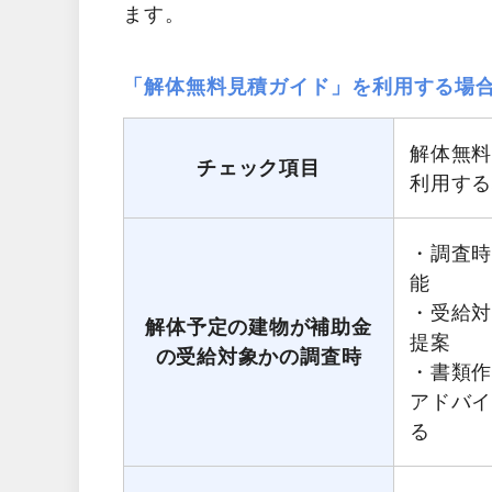
ます。
「解体無料見積ガイド」を利用する場
解体無
チェック項目
利用す
・調査
能
・受給
解体予定の建物が補助金
提案
の受給対象かの調査時
・書類
アドバ
る