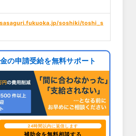
sasaguri.fukuoka.jp/soshiki/toshi_s
助金の申請受給を無料サポート
24時間以内に返信します
補助金を無料相談する