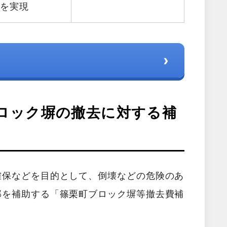
減を実現
›
ロック塀の撤去に対する補
確保などを目的として、倒壊などの危険のあ
部を補助する「篠栗町ブロック塀等撤去費補