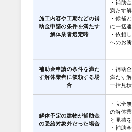
・補助
満たす
施工内容や工期などの補
・候補
助金申請の条件を満たす
に一括
解体業者選定時
・依頼
へのお
補助金申請の条件を満た
・補助
す解体業者に依頼する場
満たす
合
一括見
・完全無
の解体
解体予定の建物が補助金
と見積
の受給対象外だった場合
・補助