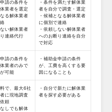
金申請の条件を
・条件を満たす解体業
解体業者を選定
者を自分で調査・選定
となる解体業者
・候補となる解体業者
連絡
に個別で連絡
しない解体業者
・依頼しない解体業者
断り連絡代行
へのお断り連絡を自分
で対応
金申請の条件を
・補助金申請の条件
解体業者のみで
が、工費を高くする要
積が可能
因になることも
料で、最大6社
・自分で新たに解体業
業者に現地調査
者を探す必要がある
を依頼
金なしでも解体