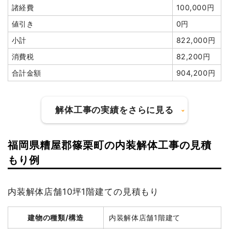
諸経費
286,000円
諸経費
100,000円
値引き
373,007円
値引き
0円
小計
1,342,593
小計
822,000円
円
消費税
82,200円
消費税
107,407円
合計金額
904,200円
合計金額
1,450,000
円
解体工事の実績をさらに見る
福岡県糟屋郡篠栗町の内装解体工事の見積
建物の種類/構造
軽量鉄骨造住宅2階建て
建物の種類/構造
鉄骨造店舗2階建て
もり例
坪数
36坪
坪数
53坪
内装解体店舗10坪1階建ての見積もり
建物解体費用
135万2,500円
建物解体費用
284万6,500円
総額
216万円
建物の種類/構造
内装解体店舗1階建て
総額
402万6,000円