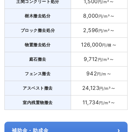
1,500
～
土間コンクリート処分
円/m²
8,000
～
樹木撤去処分
円/m³
2,596
～
ブロック撤去処分
円/m²
126,000
～
物置撤去処分
円/棟
9,712
～
庭石撤去
円/m³
942
～
フェンス撤去
円/m
24,123
～
アスベスト撤去
円/m³
11,734
～
室内残置物撤去
円/m³
›
補助金・助成金