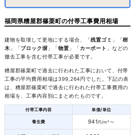
福岡県糟屋郡篠栗町の付帯工事費用相場
建物を取壊して更地にする場合、「
残置ゴミ
」「
樹
木
」「
ブロック塀
」「
物置
」「
カーポート
」などの
撤去工事を含む付帯工事が必要です。
糟屋郡篠栗町で過去に行われた工事において、付帯
工事の平均費用相場は399,264円でした。下記の表
は、糟屋郡篠栗町で過去に行われた付帯工事費用の
相場を、工事内容別にまとめたものです。
付帯工事内容
単価/単位
941
～
養生費
円/m²