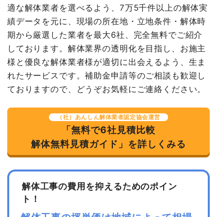
諸経費
109,380円
適な解体業者を選べるよう、7万5千件以上の解体実
養生費
0
0円
値引き
3,180円
績データを元に、現場の所在地・立地条件・解体時
植木・植栽撤去
1式
80,000円
小計
1,200,000
期から厳選した業者を最大6社、完全無料でご紹介
諸経費
0円
円
しております。解体業界の透明化を目指し、お施主
値引き
0円
消費税
120,000円
様と優良な解体業者様が適切に出会えるよう、生ま
小計
3,050,000円
れたサービスです。補助金申請等のご相談も歓迎し
合計金額
1,320,000
円
ておりますので、どうぞお気軽にご連絡ください。
消費税
305,000円
合計金額
3,355,000円
（社）あんしん解体業者認定協会運営
「無料で6社見積比較
建物の種類/構造
内装解体住宅1階建て
解体無料見積ガイド」を詳しくみる
坪数
18坪
建物解体費用
26万3,980円
解体工事の費用を抑えるためのポイン
ト！
総額
43万3,400円