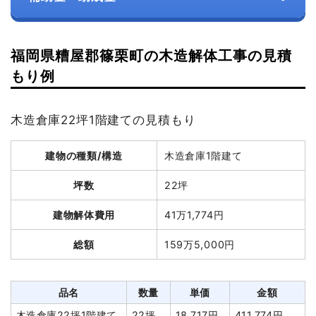
福岡県糟屋郡篠栗町の木造解体工事の見積
もり例
木造倉庫22坪1階建ての見積もり
建物の種類/構造
木造倉庫1階建て
坪数
22坪
建物解体費用
41万1,774円
総額
159万5,000円
品名
数量
単価
金額
木造倉庫22坪1階建て
22坪
18,717円
411,774円