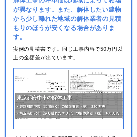
解体工事の坪単価は地域によって相場
が異なります。また、解体したい建物
品名
数量
単価
金額
から少し離れた地域の解体業者の見積
内装解体住宅18坪1階建て
18坪
14,666円
263,980円
もりのほうが安くなる場合がありま
小運搬費
13m³
5,769円
75,000円
す。
養生費
1式
20,000円
実例の見積書です。同じ工事内容で50万円以
諸経費
35,020円
上の金額差が出ています。
値引き
0円
小計
394,000円
消費税
39,400円
合計金額
433,400円