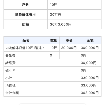
坪数
10坪
品名
数量
単価
金額
品名
数量
単価
金額
建物解体費用
30万円
軽量鉄骨造住宅36坪2階
36坪
37,569
1,352,500
鉄骨造店舗53坪2階建
53坪
53,708
2,846,500
建て
円
円
総額
36万3,000円
て
円
円
養生費
220m²
1,200円
264,000円
養生費
273m²
1,200円
327,600円
物置撤去
1式
32,000円
ブロック塀撤去
9m²
2,067円
18,600円
品名
数量
単価
金額
ブロック塀撤去
18m²
1,000円
18,000円
土間コンクリート撤去
10m²
1,175円
11,750円
内装解体店舗10坪1階建て
10坪
30,000円
300,000円
植木・植栽撤去
1式
40,000円
カーポート撤去
1基
3,000円
3,000円
養生費
0
0円
庭石撤去
1式
130,000円
浄化槽・便槽撤去
1式
25,000円
諸経費
30,000円
室内残置物撤去
3台
20,000
60,000円
室内残置物撤去
8m³
12,000
96,000円
値引き
0円
円
円
小計
330,000円
庭石撤去
10t
5,000円
50,000円
諸経費
333,000円
消費税
33,000円
諸経費
140,000円
値引き
1,450円
合計金額
363,000円
値引き
86,500円
小計
3,660,000
小計
2,000,000
円