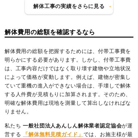
円
消費税
366,000円
解体工事の実績をさらに見る
消費税
160,000円
合計金額
4,026,000
合計金額
2,160,000
円
円
解体費用の総額を確認するなら
建物の種類/構造
内装解体店舗1階建て
坪数
18坪
解体費用の総額を把握するためには、付帯工事費を
建物の種類/構造
鉄骨造住宅2階建て
明らかにする必要があります。しかし、付帯工事費
建物解体費用
83万6,800円
は、工事内容だけではなく取り壊す建物や立地状況
坪数
33坪
総額
132万円
によって価格が変動します。例えば、建物が密集し
建物解体費用
165万円
ていて重機の進入ができない場合は、手壊しで解体
する人件費が見積もりに加算されます。そのため、
品名
数量
単価
金額
総額
335万5,000円
明確な解体費用は現地を測量して算出しなければな
内装解体店舗18坪1階建
18坪
46,489
836,800円
て
円
りません。
品名
数量
単価
金額
小運搬費
32m²
6,000円
192,000円
私たち
一般社団法人あんしん解体業者認定協会
が運
鉄骨造住宅33坪2階建て
33坪
50,000円
1,650,000円
養生費
1式
65,000円
営する
「解体無料見積ガイド」
では、お施主様が最
木造住宅42坪2階建て
42坪
31,429円
1,320,000円