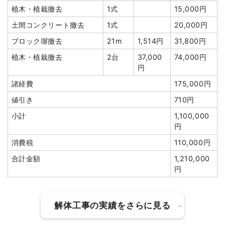
植木・植栽撤去
24m³
8,000円
192,000円
植木・植栽撤去
1式
15,000円
庭石撤去
1式
48,000円
土間コンクリート撤去
1式
20,000円
井戸解体埋め戻し費用
1式
95,000円
ブロック塀撤去
21m
1,514円
31,800円
室内残置物撤去
1式
225,000円
植木・植栽撤去
2台
37,000
74,000円
諸経費
527,800円
円
値引き
5,800円
諸経費
175,000円
小計
2,500,000円
値引き
710円
消費税
250,000円
小計
1,100,000
円
合計金額
2,750,000円
消費税
110,000円
合計金額
1,210,000
円
建物の種類/構造
木造住宅2階建て
解体工事の実績をさらに見る
坪数
70坪