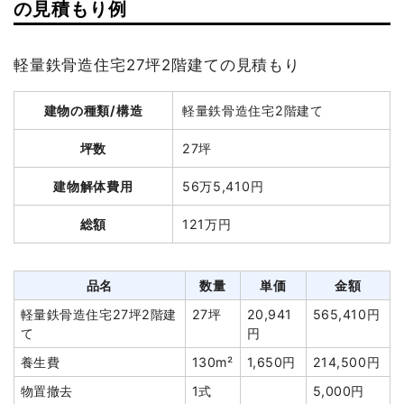
建物の種類/構造
木造住宅1階建て
の見積もり例
坪数
37坪
軽量鉄骨造住宅27坪2階建ての見積もり
建物解体費用
83万4,000円
建物の種類/構造
軽量鉄骨造住宅2階建て
総額
275万円
坪数
27坪
品名
数量
単価
金額
建物解体費用
56万5,410円
木造住宅37坪1階建て
37坪
22,541円
834,000円
総額
121万円
養生費
196m²
1,000円
196,000円
土間コンクリート撤去
1式
40,000円
品名
数量
単価
金額
物置撤去
1式
126,000円
軽量鉄骨造住宅27坪2階建
27坪
20,941
565,410円
駐車場撤去
1式
30,000円
て
円
室外設備・機器撤去
1式
45,000円
養生費
130m²
1,650円
214,500円
ブロック塀撤去
49m²
3,000円
147,000円
物置撤去
1式
5,000円