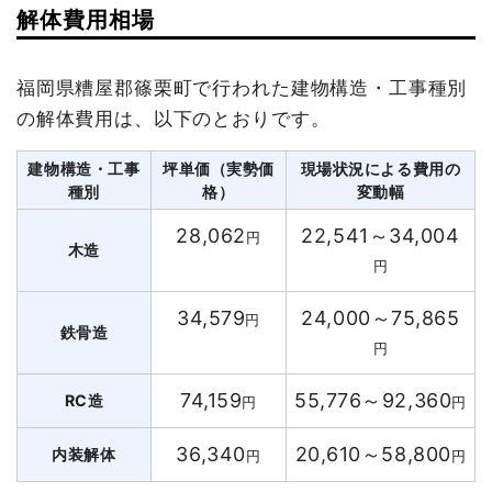
解体費用相場
福岡県糟屋郡篠栗町で行われた建物構造・工事種別
の解体費用は、以下のとおりです。
建物構造・工事
坪単価（実勢価
現場状況による費用の
種別
格）
変動幅
28,062
22,541～34,004
円
木造
円
34,579
24,000～75,865
円
鉄骨造
円
74,159
55,776～92,360
RC造
円
円
36,340
20,610～58,800
内装解体
円
円