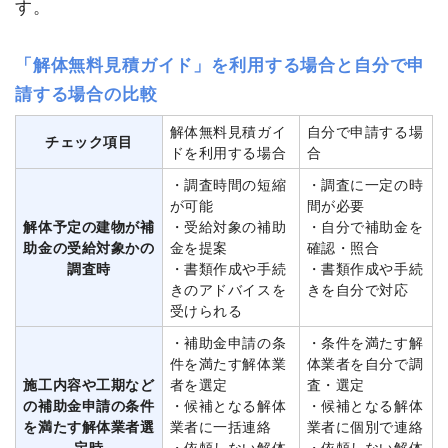
す。
「解体無料見積ガイド」を利用する場合と自分で申
請する場合の比較
解体無料見積ガイ
自分で申請する場
チェック項目
ドを利用する場合
合
・調査時間の短縮
・調査に一定の時
が可能
間が必要
解体予定の建物が補
・受給対象の補助
・自分で補助金を
助金の受給対象かの
金を提案
確認・照合
調査時
・書類作成や手続
・書類作成や手続
きのアドバイスを
きを自分で対応
受けられる
・補助金申請の条
・条件を満たす解
件を満たす解体業
体業者を自分で調
施工内容や工期など
者を選定
査・選定
の補助金申請の条件
・候補となる解体
・候補となる解体
を満たす解体業者選
業者に一括連絡
業者に個別で連絡
定時
・依頼しない解体
・依頼しない解体