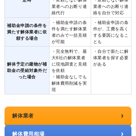
業者へのお断り連
業者へのお断り連
絡代行
絡を自分で対応
・補助金申請の条
・補助金申請の条
補助金申請の条件を
件を満たす解体業
件が、工費を高く
満たす解体業者に依
者のみで一括見積
する要因になるこ
頼する場合
が可能
とも
・完全無料で、最
・自分で新たに解
大6社の解体業者
体業者を探す必要
解体予定の建物が補
に現地調査と見積
がある
助金の受給対象外だ
を依頼
った場合
・補助金なしでも
解体費用削減を実
現
›
解体業者
›
解体費用相場