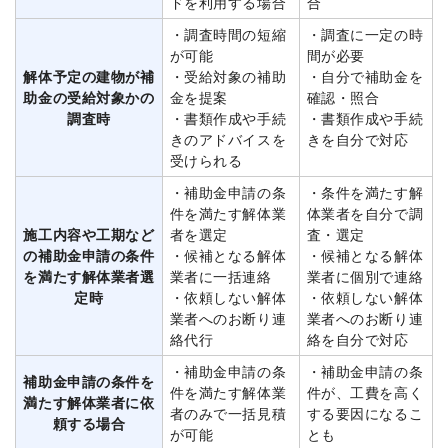
ドを利用する場合
合
・調査時間の短縮
・調査に一定の時
が可能
間が必要
解体予定の建物が補
・受給対象の補助
・自分で補助金を
助金の受給対象かの
金を提案
確認・照合
調査時
・書類作成や手続
・書類作成や手続
きのアドバイスを
きを自分で対応
受けられる
・補助金申請の条
・条件を満たす解
件を満たす解体業
体業者を自分で調
施工内容や工期など
者を選定
査・選定
の補助金申請の条件
・候補となる解体
・候補となる解体
を満たす解体業者選
業者に一括連絡
業者に個別で連絡
定時
・依頼しない解体
・依頼しない解体
業者へのお断り連
業者へのお断り連
絡代行
絡を自分で対応
・補助金申請の条
・補助金申請の条
補助金申請の条件を
件を満たす解体業
件が、工費を高く
満たす解体業者に依
者のみで一括見積
する要因になるこ
頼する場合
が可能
とも