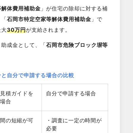
等解体費用補助金
」が住宅の除却に対する補
。「
石岡市特定空家等解体費用補助金
」で
最大
30万円
が支給されます。
・助成金として、「
石岡市危険ブロック塀等
。
合と自分で申請する場合の比較
料見積ガイドを
自分で申請する場合
る場合
時間の短縮が可
・調査に一定の時間が
必要