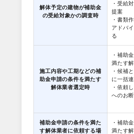
・受給
解体予定の建物が補助金
提案
の受給対象かの調査時
・書類
アドバ
る
・補助
満たす
施工内容や工期などの補
・候補
助金申請の条件を満たす
に一括
解体業者選定時
・依頼
へのお
補助金申請の条件を満た
・補助
す解体業者に依頼する場
満たす