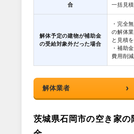
合
一括見
・完全無
の解体
解体予定の建物が補助金
と見積
の受給対象外だった場合
・補助
費用削
›
解体業者
茨城県石岡市の空き家の
金