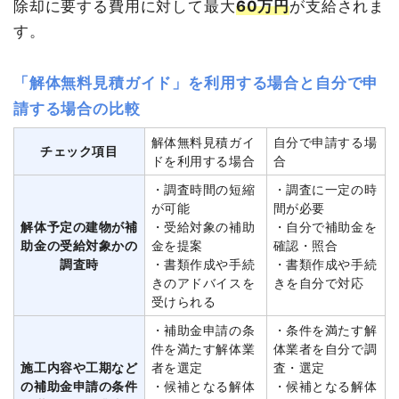
除却に要する費用に対して最大
60万円
が支給されま
す。
「解体無料見積ガイド」を利用する場合と自分で申
請する場合の比較
解体無料見積ガイ
自分で申請する場
チェック項目
ドを利用する場合
合
・調査時間の短縮
・調査に一定の時
が可能
間が必要
解体予定の建物が補
・受給対象の補助
・自分で補助金を
助金の受給対象かの
金を提案
確認・照合
調査時
・書類作成や手続
・書類作成や手続
きのアドバイスを
きを自分で対応
受けられる
・補助金申請の条
・条件を満たす解
件を満たす解体業
体業者を自分で調
施工内容や工期など
者を選定
査・選定
の補助金申請の条件
・候補となる解体
・候補となる解体