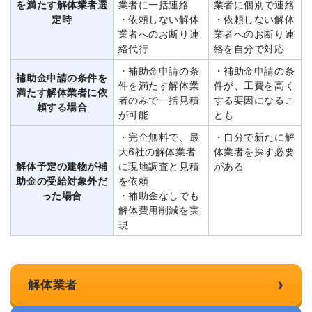
を満たす解体業者選
業者に一括連絡
業者に個別で連絡
定時
・依頼しない解体
・依頼しない解体
業者へのお断り連
業者へのお断り連
絡代行
絡を自分で対応
・補助金申請の条
・補助金申請の条
補助金申請の条件を
件を満たす解体業
件が、工費を高く
満たす解体業者に依
者のみで一括見積
する要因になるこ
頼する場合
が可能
とも
・完全無料で、最
・自分で新たに解
大6社の解体業者
体業者を探す必要
解体予定の建物が補
に現地調査と見積
がある
助金の受給対象外だ
を依頼
った場合
・補助金なしでも
解体費用削減を実
現
›
解体業者