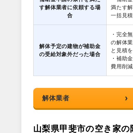
す解体業者に依頼する場
満たす
合
一括見
・完全無
の解体
解体予定の建物が補助金
と見積
の受給対象外だった場合
・補助
費用削
›
解体業者
山梨県甲斐市の空き家の