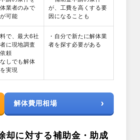
解体業者のみで
が、工費を高くする要
積が可能
因になることも
料で、最大6社
・自分で新たに解体業
業者に現地調査
者を探す必要がある
を依頼
金なしでも解体
減を実現
›
解体費用相場
除却に対する補助金・助成