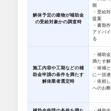
能
・受給
解体予定の建物が補助金
提案
の受給対象かの調査時
・書類
アドバ
る
・補助
満たす
施工内容や工期などの補
・候補
助金申請の条件を満たす
に一括
解体業者選定時
・依頼
へのお
補助金申請の条件を満た
・補助