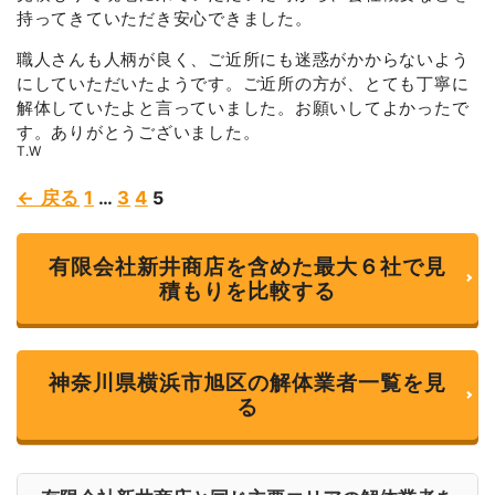
t
5
持ってきていただき安心できました。
e
d
5
職人さんも人柄が良く、ご近所にも迷惑がかからないよう
o
にしていただいたようです。ご近所の方が、とても丁寧に
u
t
解体していたよと言っていました。お願いしてよかったで
o
す。ありがとうございました。
f
5
T.W
Page
Page
Page
Page
← 戻る
1
…
3
4
5
Site
Reviews
有限会社新井商店を含めた最大６社で見
navigation
積もりを比較する
神奈川県横浜市旭区の解体業者一覧を見
る