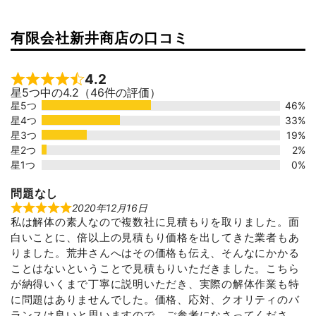
有限会社新井商店の口コミ
4.2
Rated 4.2 out of 5
星5つ中の4.2（46件の評価）
星5つ
46%
星4つ
33%
星3つ
19%
星2つ
2%
星1つ
0%
問題なし
2020年12月16日
R
私は解体の素人なので複数社に見積もりを取りました。面
a
t
白いことに、倍以上の見積もり価格を出してきた業者もあ
e
d
りました。荒井さんへはその価格も伝え、そんなにかかる
5
ことはないということで見積もりいただきました。こちら
o
u
が納得いくまで丁寧に説明いただき、実際の解体作業も特
t
に問題はありませんでした。価格、応対、クオリティのバ
o
f
ランスは良いと思いますので、ご参考になさってくださ