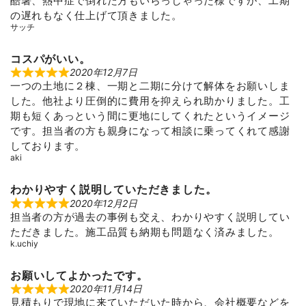
酷暑、熱中症で倒れた方もいらっしゃった様ですが、工期
の遅れもなく仕上げて頂きました。
サッチ
コスパがいい。
2020年12月7日
R
一つの土地に２棟、一期と二期に分けて解体をお願いしま
a
t
した。他社より圧倒的に費用を抑えられ助かりました。工
e
d
期も短くあっという間に更地にしてくれたというイメージ
5
です。担当者の方も親身になって相談に乗ってくれて感謝
o
u
しております。
t
aki
o
f
5
わかりやすく説明していただきました。
2020年12月2日
R
担当者の方が過去の事例も交え、わかりやすく説明してい
a
t
ただきました。施工品質も納期も問題なく済みました。
e
k.uchiy
d
5
o
u
お願いしてよかったです。
t
2020年11月14日
R
o
見積もりで現地に来ていただいた時から、会社概要などを
a
f