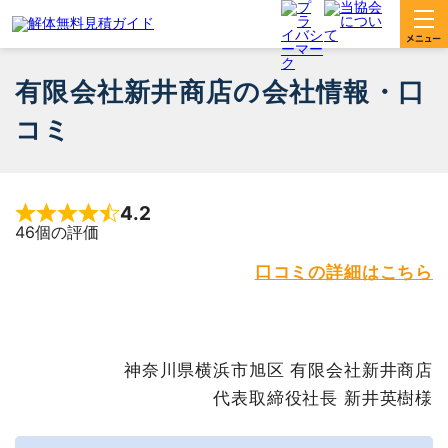
有限会社新井商店の会社情報・口
コミ
4.2
Rated 4.2 out of 5
46個の評価
口コミの詳細はこちら
神奈川県横浜市旭区 有限会社新井商店
代表取締役社長 新井英樹様