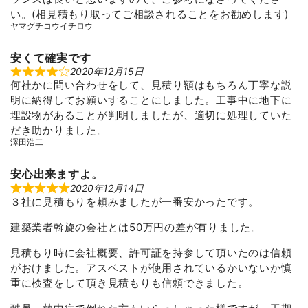
5
い。(相見積もり取ってご相談されることをお勧めします)
ヤマグチコウイチロウ
安くて確実です
2020年12月15日
R
何社かに問い合わせをして、見積り額はもちろん丁寧な説
a
t
明に納得してお願いすることにしました。工事中に地下に
e
d
埋設物があることが判明しましたが、適切に処理していた
4
だき助かりました。
o
u
澤田浩二
t
o
f
安心出来ますよ。
5
2020年12月14日
R
３社に見積もりを頼みましたが一番安かったです。
a
t
e
建築業者斡旋の会社とは50万円の差が有りました。
d
5
o
見積もり時に会社概要、許可証を持参して頂いたのは信頼
u
がおけました。アスベストが使用されているかいないか慎
t
o
重に検査をして頂き見積もりも信頼できました。
f
5