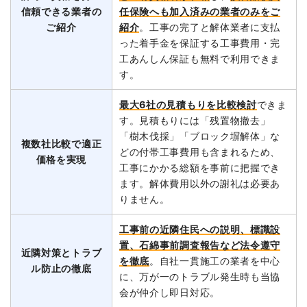
信頼できる業者の
任保険へも加入済みの業者のみをご
ご紹介
紹介
。工事の完了と解体業者に支払
った着手金を保証する工事費用・完
工あんしん保証も無料で利用できま
す。
最大6社の見積もりを比較検討
できま
す。見積もりには「残置物撤去」
「樹木伐採」「ブロック塀解体」な
複数社比較で適正
どの付帯工事費用も含まれるため、
価格を実現
工事にかかる総額を事前に把握でき
ます。解体費用以外の謝礼は必要あ
りません。
工事前の近隣住民への説明、標識設
置、石綿事前調査報告など法令遵守
近隣対策とトラブ
を徹底
。自社一貫施工の業者を中心
ル防止の徹底
に、万が一のトラブル発生時も当協
会が仲介し即日対応。