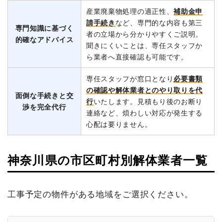
産業廃棄物処理の適正性、
補助金申
請手続き
など、専門的な内容も第三
専門知識に基づく
者の立場から分かりやすくご説明。
的確なアドバイス
聞きにくいことは、専任スタッフか
ら業者へ直接確認も可能です。
専任スタッフが窓口となり
必要書類
の確認や解体業者とのやり取りを代
面倒な手続きと交
行
いたします。見積もり後のお断り
渉を完全代行
連絡など、煩わしい対応が発生する
心配は要りません。
神奈川県の市区町村別解体業者一覧
工事予定の物件がある地域をご選択ください。