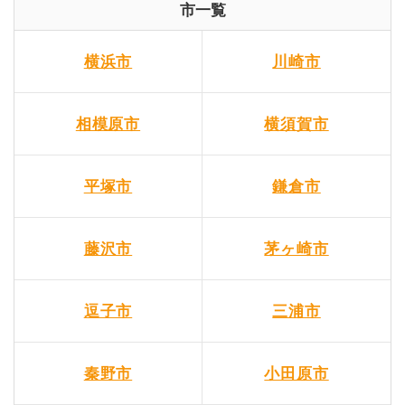
市一覧
横浜市
川崎市
相模原市
横須賀市
平塚市
鎌倉市
藤沢市
茅ヶ崎市
逗子市
三浦市
秦野市
小田原市