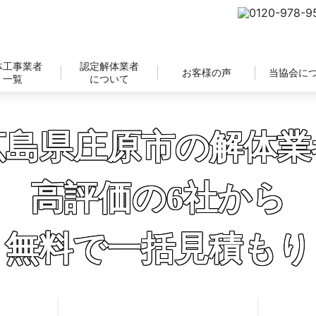
体工事業者
認定解体業者
お客様の声
当協会に
一覧
について
広島県庄原市の解体業
高評価の6社から
無料で一括見積もり
補助金の申請サポートも無料対応