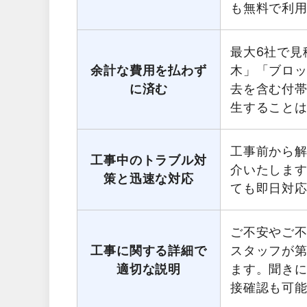
も無料で利
最大6社で見
余計な費用を払わず
木」「ブロ
に済む
去を含む付
生すること
工事前から
工事中のトラブル対
介いたしま
策と迅速な対応
ても即日対
ご不安やご
工事に関する詳細で
スタッフが第
適切な説明
ます。聞き
接確認も可