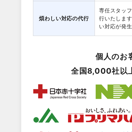
専任スタッ
煩わしい対応の代行
行いたしま
い対応が発
個人のお
全国8,000社