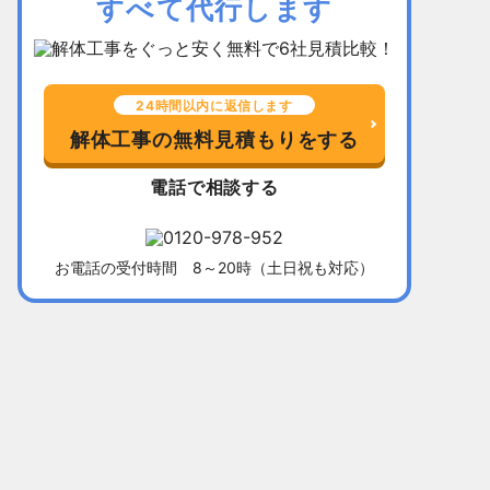
すべて代行します
24時間以内に返信します
解体工事の無料見積もりをする
電話で相談する
お電話の受付時間 8～20時（土日祝も対応）
千葉県習志野市
所在地
福岡県北九
木造平屋建て52坪
建物
木造2階建て
136万5,000円
解体費用
128万円
10日間
工事期間
13日間