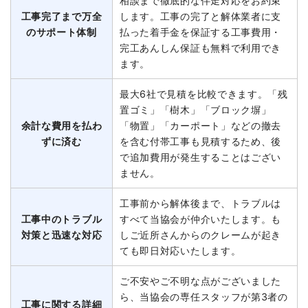
相談まで徹底的な伴走対応をお約束
工事完了まで万全
します。工事の完了と解体業者に支
のサポート体制
払った着手金を保証する工事費用・
完工あんしん保証も無料で利用でき
ます。
最大6社で見積を比較できます。「残
置ゴミ」「樹木」「ブロック塀」
余計な費用を払わ
「物置」「カーポート」などの撤去
ずに済む
を含む付帯工事も見積するため、後
で追加費用が発生することはござい
ません。
工事前から解体後まで、トラブルは
工事中のトラブル
すべて当協会が仲介いたします。も
対策と迅速な対応
しご近所さんからのクレームが起き
ても即日対応いたします。
ご不安やご不明な点がございました
ら、当協会の専任スタッフが第3者の
工事に関する詳細