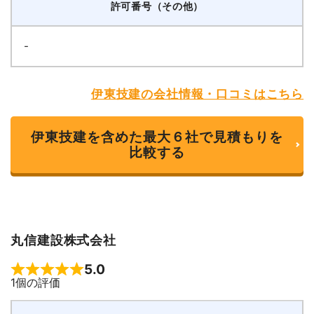
許可番号（その他）
-
伊東技建の会社情報・口コミはこちら
伊東技建を含めた最大６社で見積もりを
比較する
丸信建設株式会社
5.0
Rated 5 out of 5
1個の評価