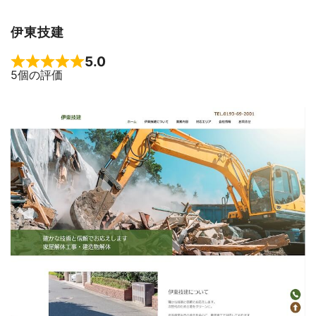
伊東技建
5.0
Rated 5 out of 5
5個の評価