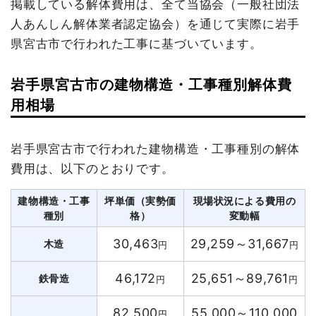
掲載している解体費用は、全て当協会（一般社団法
人あんしん解体業者認定協会）を通じて実際に岩手
県宮古市で行われた工事に基づいています。
岩手県宮古市の建物構造・工事種別解体費
用相場
岩手県宮古市で行われた建物構造・工事種別の解体
費用は、以下のとおりです。
建物構造・工事
坪単価（実勢価
現場状況による費用の
種別
格）
変動幅
30,463
29,259～31,667
木造
円
円
46,172
25,651～89,761
鉄骨造
円
円
82,500
55,000～110,000
円