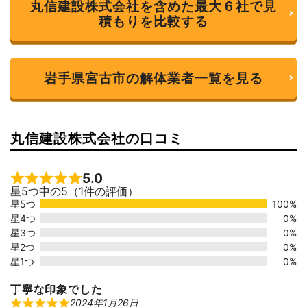
丸信建設株式会社を含めた最大６社で見
積もりを比較する
岩手県宮古市の解体業者一覧を見る
丸信建設株式会社の口コミ
5.0
Rated 5 out of 5
星5つ中の5（1件の評価）
星5つ
100%
星4つ
0%
星3つ
0%
星2つ
0%
星1つ
0%
丁寧な印象でした
2024年1月26日
R