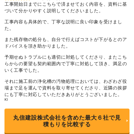
工事開始日までにこちらで済ませておく内容を、資料に基
a
t
づいて分かりやすく説明してくださいました。
e
d
5
工事内容も具体的で、丁寧な説明に良い印象を受けまし
o
た。
u
t
o
また残存物の処分も、自分で行えばコストが下がるとのア
f
ドバイスを頂き助かりました。
5
予期せぬトラブルにも適切に対処してくださり、またこち
らからの要望も契約範囲内で丁寧に対処して頂き、満足の
いく工事でした。
それに施工前の浄化槽の汚物処理においては、わざわざ役
場まで足を運んで資料を取り寄せてくださり、近隣の挨拶
にも丁寧に対応していただきありがとうございました。
KI
丸信建設株式会社を含めた最大６社で見
積もりを比較する