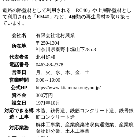
道路の路盤材として利用される「RC40」や上層路盤材とし
て利用される「RM40」など、4種類の再生骨材を取り扱っ
ています。
会社名
有限会社北村興業
〒259-1304
所在地
神奈川県秦野市堀山下785-3
代表者名
北村好和
電話番号
0463-88-2378
営業日
月、火、水、木、金、土
営業時間
9:00～19:00
公式HP
https://www.kitamurakougyou.jp/
資本金
300万円
設立日
1971年10月
対応できる構
木造、鉄骨造、鉄筋コンクリート造、鉄骨鉄
造・工事
筋コンクリート造
解体工事業、産業廃棄物収集運搬業、産業廃
対応業務
棄物処分業、土木工事業