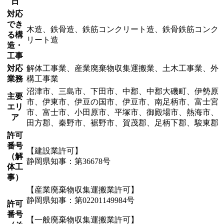
日
対応
でき
木造、鉄骨造、鉄筋コンクリート造、鉄骨鉄筋コンク
る構
リート造
造・
工事
対応
解体工事業、産業廃棄物収集運搬業、土木工事業、外
業務
構工事業
沼津市、三島市、下田市、中郡、中郡大磯町、伊勢原
主要
市、伊東市、伊豆の国市、伊豆市、南足柄市、富士宮
エリ
市、富士市、小田原市、平塚市、御殿場市、熱海市、
ア
田方郡、秦野市、裾野市、賀茂郡、足柄下郡、駿東郡
許可
番号
【建設業許可】
（解
静岡県知事：第36678号
体工
事）
【産業廃棄物収集運搬業許可】
静岡県知事：第02201149984号
許可
番号
【一般廃棄物収集運搬業許可】