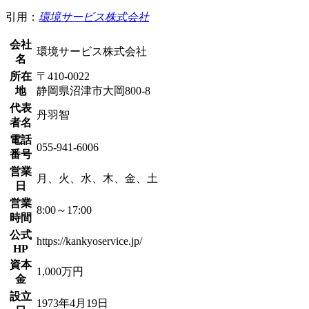
引用：
環境サービス株式会社
会社
環境サービス株式会社
名
所在
〒410-0022
地
静岡県沼津市大岡800-8
代表
丹羽智
者名
電話
055-941-6006
番号
営業
月、火、水、木、金、土
日
営業
8:00～17:00
時間
公式
https://kankyoservice.jp/
HP
資本
1,000万円
金
設立
1973年4月19日