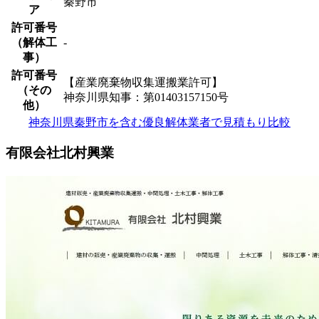
秦野市
ア
許可番号
（解体工
-
事）
許可番号
【産業廃棄物収集運搬業許可】
（その
神奈川県知事：第01403157150号
他）
神奈川県秦野市を含む優良解体業者で見積もり比較
有限会社北村興業