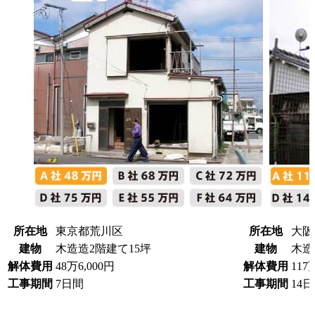
所在地
東京都荒川区
所在地
大阪
建物
木造造2階建て15坪
建物
木造
解体費用
48万6,000円
解体費用
117
工事期間
7日間
工事期間
14