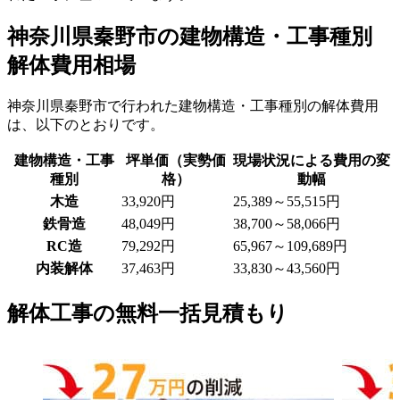
神奈川県秦野市の建物構造・工事種別
解体費用相場
神奈川県秦野市で行われた建物構造・工事種別の解体費用
は、以下のとおりです。
建物構造・工事
坪単価（実勢価
現場状況による費用の変
種別
格）
動幅
木造
33,920
円
25,389～55,515
円
鉄骨造
48,049
円
38,700～58,066
円
RC造
79,292
円
65,967～109,689
円
内装解体
37,463
円
33,830～43,560
円
解体工事の無料一括見積もり