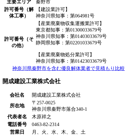
主要エリア
秦野市
許可番号（解
【建設業許可】
体工事）
神奈川県知事：第064981号
【産業廃棄物収集運搬業許可】
東京都知事：第01300033679号
神奈川県知事：第01403033679号
許可番号（そ
静岡県知事：第02201033679号
の他）
【産業廃棄物処分業許可】
神奈川県知事：第01423033679号
神奈川県秦野市を含む優良解体業者で見積もり比較
開成建設工業株式会社
会社名
開成建設工業株式会社
〒257-0025
所在地
神奈川県秦野市落合340-1
代表者名
木原祥之
電話番号
0463-82-2314
営業日
月、火、水、木、金、土