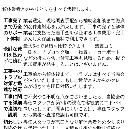
解体業者とのやりとりをすべて代行します。
工事完了
業者選定、現地調査手配から補助金相談まで徹底
まで万全
的な伴走対応をお約束します。工事の完了と解体
のサポー
業者に支払った着手金を保証する工事費用・完工
ト体制
あんしん保証も無料で利用できます。
最大6社で見積を比較できます。「残置ゴミ」
余計な費
「樹木」「ブロック塀」「物置」「カーポート」
用を払わ
などの撤去を含む付帯工事も見積するため、後で
ずに済む
追加費用が発生することはございません。
工事中の
工事前から解体後まで、トラブルはすべて当協会
トラブル
が仲介いたします。もしご近所さんからのクレー
対策と迅
ムが起きても即日対応いたします。
速な対応
工事に関
ご不安やご不明な点がございましたら、当協会の
する詳細
専任スタッフが第3者の視点で客観的にアドバイ
で適切な
スいたします。聞きにくいことは、専任スタッフ
説明
から業者へ直接確認も可能です。
煩わしい
専任スタッフが窓口となり解体業者とのやり取り
対応の代
を代行いたします。見積もり後のお断り連絡な