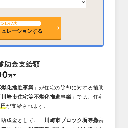
タン1分入力
ミュレーションする
補助金支給額
00
万円
不燃化推進事業
」が住宅の除却に対する補助
「
川崎市住宅等不燃化推進事業
」では、住宅
万円
が支給されます。
・助成金として、「
川崎市ブロック塀等撤去