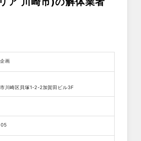
リア 川崎市)の解体業者
企画
市川崎区貝塚1-2-2加賀田ビル3F
505