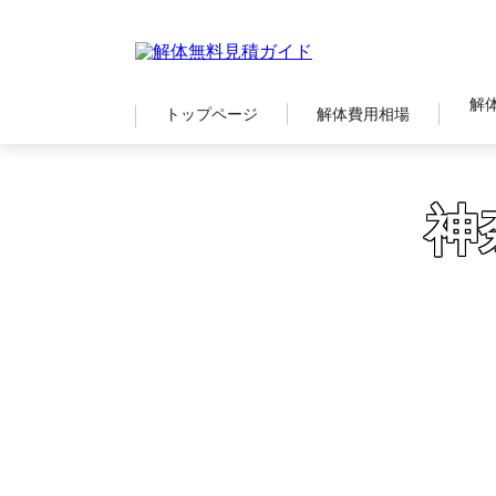
解
トップページ
解体費用相場
神