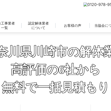
体工事業者
認定解体業者
お客様の声
当協会に
一覧
について
奈川県川崎市の解体
高評価の6社から
無料で一括見積もり
補助金の申請サポートも無料対応