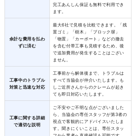
完工あんしん保証も無料で利用でき
ます。
最大6社で見積を比較できます。「残
置ゴミ」「樹木」「ブロック塀」
余計な費用を払わ
「物置」「カーポート」などの撤去
ずに済む
を含む付帯工事も見積するため、後
で追加費用が発生することはござい
ません。
工事前から解体後まで、トラブルは
工事中のトラブル
すべて当協会が仲介いたします。も
対策と迅速な対応
しご近所さんからのクレームが起き
ても即日対応いたします。
ご不安やご不明な点がございました
ら、当協会の専任スタッフが第3者の
工事に関する詳細
視点で客観的にアドバイスいたしま
で適切な説明
す。聞きにくいことは、専任スタッ
フから業者へ直接確認も可能です。