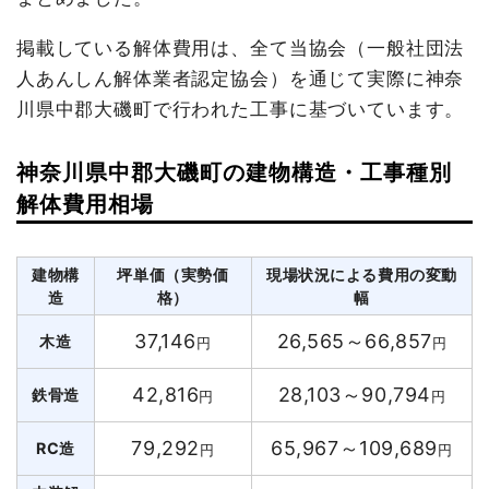
掲載している解体費用は、全て当協会（一般社団法
人あんしん解体業者認定協会）を通じて実際に神奈
川県中郡大磯町で行われた工事に基づいています。
神奈川県中郡大磯町の建物構造・工事種別
解体費用相場
建物構
坪単価（実勢価
現場状況による費用の変動
造
格）
幅
37,146
26,565～66,857
木造
円
円
42,816
28,103～90,794
鉄骨造
円
円
79,292
65,967～109,689
RC造
円
円