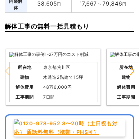
内装解
38,605
17,667～79,846
円
円
体
解体工事の無料一括見積もり
所在地
東京都荒川区
所在地
建物
木造造2階建て15坪
建物
解体費用
48万6,000円
解体費用
工事期間
7日間
工事期間