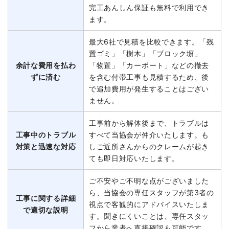
完工あんしん保証も無料で利用でき
ます。
最大6社で見積を比較できます。「残
置ゴミ」「樹木」「ブロック塀」
余計な費用を払わ
「物置」「カーポート」などの撤去
ずに済む
を含む付帯工事も見積するため、後
で追加費用が発生することはござい
ません。
工事前から解体後まで、トラブルは
工事中のトラブル
すべて当協会が仲介いたします。も
対策と迅速な対応
しご近所さんからのクレームが起き
ても即日対応いたします。
ご不安やご不明な点がございました
ら、当協会の専任スタッフが第3者の
工事に関する詳細
視点で客観的にアドバイスいたしま
で適切な説明
す。聞きにくいことは、専任スタッ
フから業者へ直接確認も可能です。