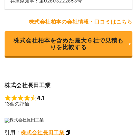
兵庫県知事：第02803222853号
株式会社柏本の会社情報・口コミはこちら
株式会社柏本を含めた最大６社で見積も
りを比較する
株式会社長田工業
4.1
Rated 4.1 out of 5
13個の評価
引用：
株式会社長田工業