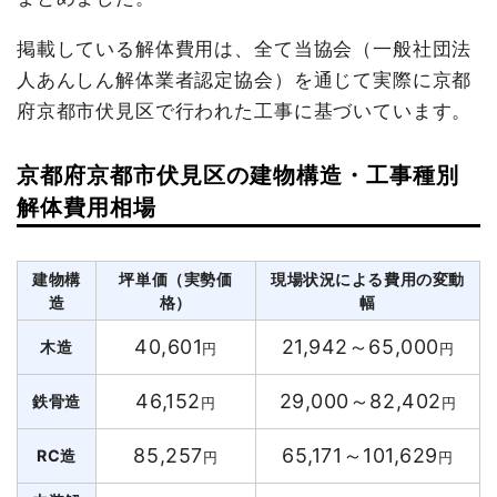
掲載している解体費用は、全て当協会（一般社団法
人あんしん解体業者認定協会）を通じて実際に京都
府京都市伏見区で行われた工事に基づいています。
京都府京都市伏見区の建物構造・工事種別
解体費用相場
建物構
坪単価（実勢価
現場状況による費用の変動
造
格）
幅
40,601
21,942～65,000
木造
円
円
46,152
29,000～82,402
鉄骨造
円
円
85,257
65,171～101,629
RC造
円
円